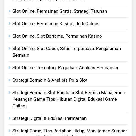
Slot Online, Permainan Gratis, Strategi Taruhan
Slot Online, Permainan Kasino, Judi Online
Slot Online, Slot Bertema, Permainan Kasino
Slot Online, Slot Gacor, Situs Terpercaya, Pengalaman
Bermain
Slot Online, Teknologi Perjudian, Analisis Permainan
Strategi Bermain & Analisis Pola Slot
Strategi Bermain Slot Panduan Slot Pemula Manajemen
Keuangan Game Tips Hiburan Digital Edukasi Game
Online
Strategi Digital & Edukasi Permainan
Strategi Game, Tips Bertahan Hidup, Manajemen Sumber