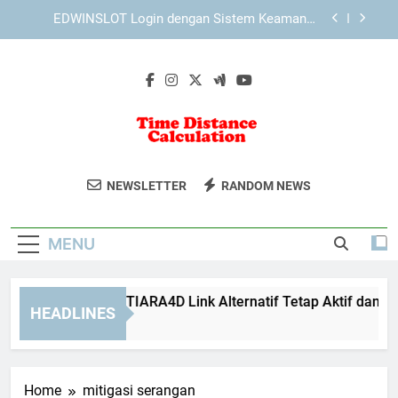
Skip
Solusi Login Edwinslot Saat Lupa Informasi Akun
to
dengan Langkah Aman dan Praktis
content
Kesalahan Umum Saat Lebah4D Login dan Cara
Menghindarinya
Cara Memastikan TIARA4D Link Alternatif Tetap
Aktif dan Sesuai
EDWINSLOT Login dengan Sistem Keamanan
yang Mendukung Kenyamanan Pengguna
Time Distance
Alat Perhitungan Jarak Dan Waktu
Solusi Login Edwinslot Saat Lupa Informasi Akun
NEWSLETTER
RANDOM NEWS
dengan Langkah Aman dan Praktis
Calculation
Perjalanan Yang Praktis Di Time
Kesalahan Umum Saat Lebah4D Login dan Cara
Distance Calculation.
Menghindarinya
MENU
ra Memastikan TIARA4D Link Alternatif Tetap Aktif dan Sesua
HEADLINES
Weeks Ago
Home
mitigasi serangan