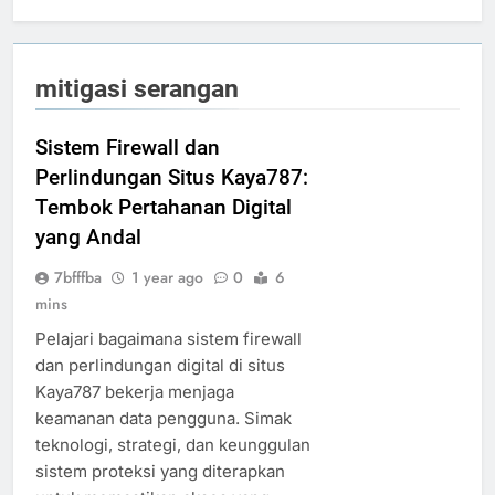
mitigasi serangan
Sistem Firewall dan
Perlindungan Situs Kaya787:
Tembok Pertahanan Digital
yang Andal
7bfffba
1 year ago
0
6
mins
Pelajari bagaimana sistem firewall
dan perlindungan digital di situs
Kaya787 bekerja menjaga
keamanan data pengguna. Simak
teknologi, strategi, dan keunggulan
sistem proteksi yang diterapkan