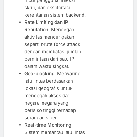
input pengguna, injeksi
skrip, dan eksploitasi
kerentanan sistem backend.
Rate Limiting dan IP
Reputation:
Mencegah
aktivitas mencurigakan
seperti brute force attack
dengan membatasi jumlah
permintaan dari satu IP
dalam waktu singkat.
Geo-blocking:
Menyaring
lalu lintas berdasarkan
lokasi geografis untuk
mencegah akses dari
negara-negara yang
berisiko tinggi terhadap
serangan siber.
Real-time Monitoring:
Sistem memantau lalu lintas