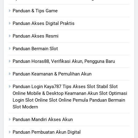
Panduan & Tips Game
Panduan Akses Digital Praktis
Panduan Akses Resmi
Panduan Bermain Slot
Panduan Horas88, Verifikasi Akun, Pengguna Baru
Panduan Keamanan & Pemulihan Akun
Panduan Login Kaya787 Tips Akses Slot Stabil Slot
Online Mobile & Desktop Keamanan Akun Slot Optimasi
Login Slot Online Slot Online Pemula Panduan Bermain
Slot Modern
Panduan Mandiri Akses Akun
Panduan Pembuatan Akun Digital