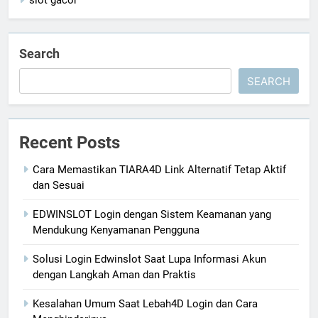
Search
SEARCH
Recent Posts
Cara Memastikan TIARA4D Link Alternatif Tetap Aktif
dan Sesuai
EDWINSLOT Login dengan Sistem Keamanan yang
Mendukung Kenyamanan Pengguna
Solusi Login Edwinslot Saat Lupa Informasi Akun
dengan Langkah Aman dan Praktis
Kesalahan Umum Saat Lebah4D Login dan Cara