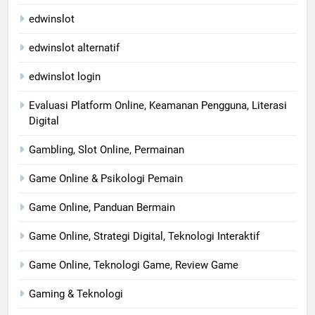
edwinslot
edwinslot alternatif
edwinslot login
Evaluasi Platform Online, Keamanan Pengguna, Literasi
Digital
Gambling, Slot Online, Permainan
Game Online & Psikologi Pemain
Game Online, Panduan Bermain
Game Online, Strategi Digital, Teknologi Interaktif
Game Online, Teknologi Game, Review Game
Gaming & Teknologi