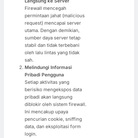
Langsung ke Server
Firewall mencegah
permintaan jahat (malicious
request) mencapai server
utama. Dengan demikian,
sumber daya server tetap
stabil dan tidak terbebani
oleh lalu lintas yang tidak
sah.
Melindungi Informasi
Pribadi Pengguna
Setiap aktivitas yang
berisiko mengekspos data
pribadi akan langsung
diblokir oleh sistem firewall.
Ini mencakup upaya
pencurian cookie, sniffing
data, dan eksploitasi form
login.