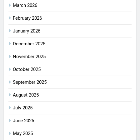
March 2026
February 2026
January 2026
December 2025
November 2025
October 2025
September 2025
August 2025
July 2025
June 2025
May 2025