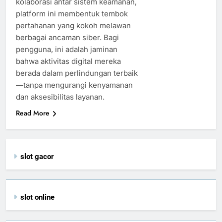
kolaborasi antar sistem keamanan,
platform ini membentuk tembok
pertahanan yang kokoh melawan
berbagai ancaman siber. Bagi
pengguna, ini adalah jaminan
bahwa aktivitas digital mereka
berada dalam perlindungan terbaik
—tanpa mengurangi kenyamanan
dan aksesibilitas layanan.
Read More
slot gacor
slot online