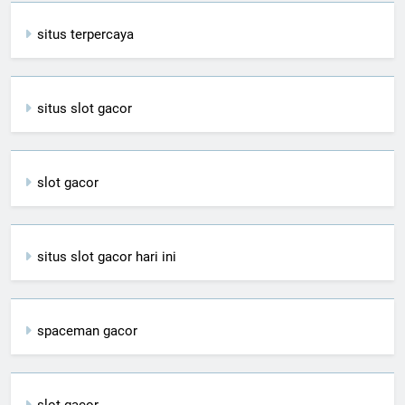
situs terpercaya
situs slot gacor
slot gacor
situs slot gacor hari ini
spaceman gacor
slot gacor