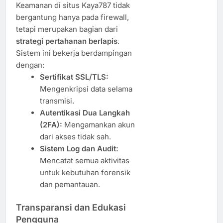
Keamanan di situs Kaya787 tidak
bergantung hanya pada firewall,
tetapi merupakan bagian dari
strategi pertahanan berlapis
.
Sistem ini bekerja berdampingan
dengan:
Sertifikat SSL/TLS:
Mengenkripsi data selama
transmisi.
Autentikasi Dua Langkah
(2FA):
Mengamankan akun
dari akses tidak sah.
Sistem Log dan Audit:
Mencatat semua aktivitas
untuk kebutuhan forensik
dan pemantauan.
Transparansi dan Edukasi
Pengguna