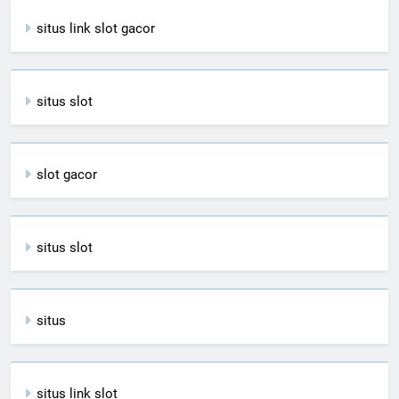
situs link slot gacor
situs slot
slot gacor
situs slot
situs
situs link slot