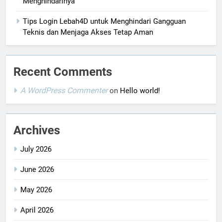
Menghindarinya
Tips Login Lebah4D untuk Menghindari Gangguan
Teknis dan Menjaga Akses Tetap Aman
Recent Comments
A WordPress Commenter
on
Hello world!
Archives
July 2026
June 2026
May 2026
April 2026