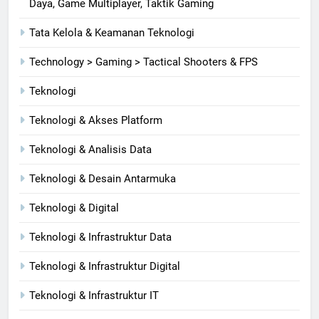
Daya, Game Multiplayer, Taktik Gaming
Tata Kelola & Keamanan Teknologi
Technology > Gaming > Tactical Shooters & FPS
Teknologi
Teknologi & Akses Platform
Teknologi & Analisis Data
Teknologi & Desain Antarmuka
Teknologi & Digital
Teknologi & Infrastruktur Data
Teknologi & Infrastruktur Digital
Teknologi & Infrastruktur IT