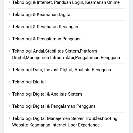
Teknologi & Internet, Panduan Login, Keamanan Online
Teknologi & Keamanan Digital
Teknologi & Kesehatan Keuangan
Teknologi & Pengalaman Pengguna
Teknologi Andal,Stabilitas Sistem,Platform
Digital,Manajemen Infrastruktur,Pengalaman Pengguna
Teknologi Data, Inovasi Digital, Analisis Pengguna
Teknologi Digital
Teknologi Digital & Analisis Sistem
Teknologi Digital & Pengalaman Pengguna
Teknologi Digital Manajemen Server Troubleshooting
Website Keamanan Internet User Experience