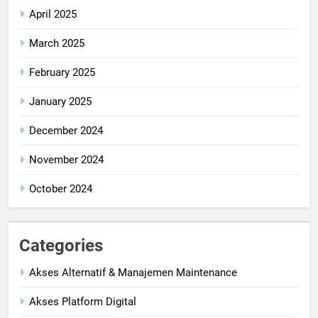
April 2025
March 2025
February 2025
January 2025
December 2024
November 2024
October 2024
Categories
Akses Alternatif & Manajemen Maintenance
Akses Platform Digital