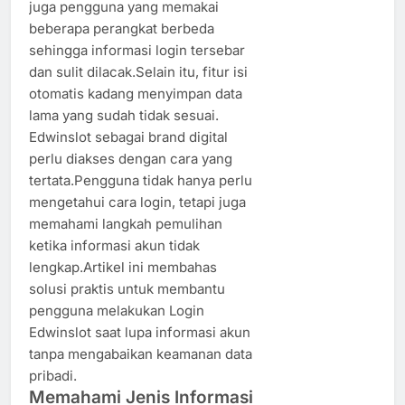
juga pengguna yang memakai
beberapa perangkat berbeda
sehingga informasi login tersebar
dan sulit dilacak.Selain itu, fitur isi
otomatis kadang menyimpan data
lama yang sudah tidak sesuai.
Edwinslot sebagai brand digital
perlu diakses dengan cara yang
tertata.Pengguna tidak hanya perlu
mengetahui cara login, tetapi juga
memahami langkah pemulihan
ketika informasi akun tidak
lengkap.Artikel ini membahas
solusi praktis untuk membantu
pengguna melakukan Login
Edwinslot saat lupa informasi akun
tanpa mengabaikan keamanan data
pribadi.
Memahami Jenis Informasi