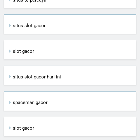
situs slot gacor
slot gacor
situs slot gacor hari ini
spaceman gacor
slot gacor