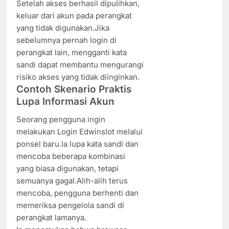
Setelah akses berhasil dipulihkan,
keluar dari akun pada perangkat
yang tidak digunakan.Jika
sebelumnya pernah login di
perangkat lain, mengganti kata
sandi dapat membantu mengurangi
risiko akses yang tidak diinginkan.
Contoh Skenario Praktis
Lupa Informasi Akun
Seorang pengguna ingin
melakukan Login Edwinslot melalui
ponsel baru.Ia lupa kata sandi dan
mencoba beberapa kombinasi
yang biasa digunakan, tetapi
semuanya gagal.Alih-alih terus
mencoba, pengguna berhenti dan
memeriksa pengelola sandi di
perangkat lamanya.