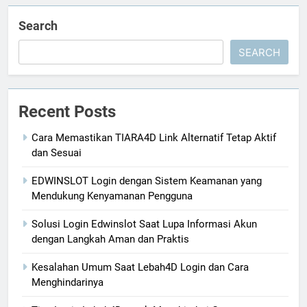
Search
SEARCH
Recent Posts
Cara Memastikan TIARA4D Link Alternatif Tetap Aktif
dan Sesuai
EDWINSLOT Login dengan Sistem Keamanan yang
Mendukung Kenyamanan Pengguna
Solusi Login Edwinslot Saat Lupa Informasi Akun
dengan Langkah Aman dan Praktis
Kesalahan Umum Saat Lebah4D Login dan Cara
Menghindarinya