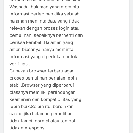
Waspadai halaman yang meminta
informasi berlebihan.Jika sebuah
halaman meminta data yang tidak
relevan dengan proses login atau
pemulihan, sebaiknya berhenti dan
periksa kembali.Halaman yang
aman biasanya hanya meminta
informasi yang diperlukan untuk
verifikasi.
Gunakan browser terbaru agar
proses pemulihan berjalan lebih
stabil.Browser yang diperbarui
biasanya memiliki perlindungan
keamanan dan kompatibilitas yang
lebih baik.Selain itu, bersihkan
cache jika halaman pemulihan
tidak tampil normal atau tombol
tidak merespons.