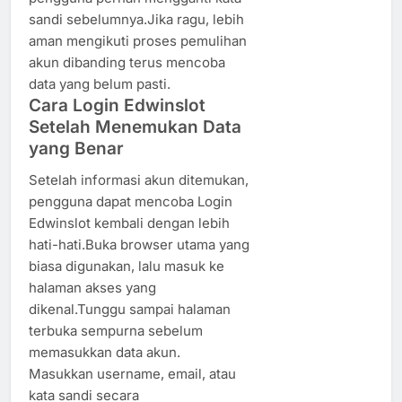
sandi sebelumnya.Jika ragu, lebih
aman mengikuti proses pemulihan
akun dibanding terus mencoba
data yang belum pasti.
Cara Login Edwinslot
Setelah Menemukan Data
yang Benar
Setelah informasi akun ditemukan,
pengguna dapat mencoba Login
Edwinslot kembali dengan lebih
hati-hati.Buka browser utama yang
biasa digunakan, lalu masuk ke
halaman akses yang
dikenal.Tunggu sampai halaman
terbuka sempurna sebelum
memasukkan data akun.
Masukkan username, email, atau
kata sandi secara