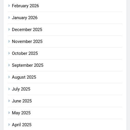
February 2026
January 2026
December 2025
November 2025
October 2025
September 2025
August 2025
July 2025
June 2025
May 2025
April 2025