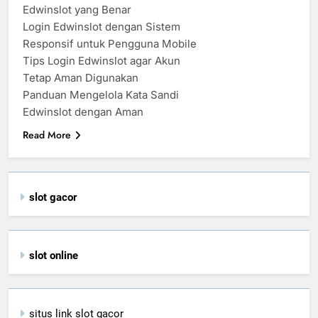
Edwinslot yang Benar
Login Edwinslot dengan Sistem
Responsif untuk Pengguna Mobile
Tips Login Edwinslot agar Akun
Tetap Aman Digunakan
Panduan Mengelola Kata Sandi
Edwinslot dengan Aman
Read More
slot gacor
slot online
situs link slot gacor