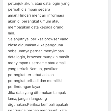
petunjuk akun, atau data login yang
pernah disimpan secara
aman.Hindari mencari informasi
akun di perangkat umum atau
membagikan data kepada orang
lain.
Selanjutnya, periksa browser yang
biasa digunakan.Jika pengguna
sebelumnya pernah menyimpan
data login, browser mungkin masih
menyimpan username atau email
yang terkait.Namun, pastikan
perangkat tersebut adalah
perangkat pribadi dan memiliki
perlindungan layar.
Jika data yang ditemukan tampak
lama, jangan langsung
digunakan.Periksa kembali apakah
pengguna pernah mengganti kata