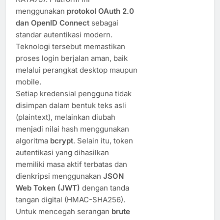
menggunakan
protokol OAuth 2.0
dan OpenID Connect
sebagai
standar autentikasi modern.
Teknologi tersebut memastikan
proses login berjalan aman, baik
melalui perangkat desktop maupun
mobile.
Setiap kredensial pengguna tidak
disimpan dalam bentuk teks asli
(plaintext), melainkan diubah
menjadi nilai hash menggunakan
algoritma
bcrypt
. Selain itu, token
autentikasi yang dihasilkan
memiliki masa aktif terbatas dan
dienkripsi menggunakan
JSON
Web Token (JWT)
dengan tanda
tangan digital (HMAC-SHA256).
Untuk mencegah serangan
brute