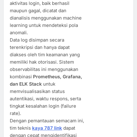
aktivitas login, baik berhasil
maupun gagal, dicatat dan
dianalisis menggunakan machine
learning untuk mendeteksi pola
anomali.
Data log disimpan secara
terenkripsi dan hanya dapat
diakses oleh tim keamanan yang
memiliki hak otorisasi. Sistem
observabilitas ini menggunakan
kombinasi
Prometheus, Grafana,
dan ELK Stack
untuk
memvisualisasikan status
autentikasi, waktu respons, serta
tingkat kesalahan login (failure
rate).
Dengan pemantauan semacam ini,
tim teknis
kaya 787 link
dapat
dengan cepat mengidentifikasi