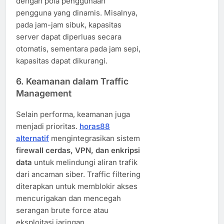
dengan pola penggunaan
pengguna yang dinamis. Misalnya,
pada jam-jam sibuk, kapasitas
server dapat diperluas secara
otomatis, sementara pada jam sepi,
kapasitas dapat dikurangi.
6. Keamanan dalam Traffic
Management
Selain performa, keamanan juga
menjadi prioritas.
horas88
alternatif
mengintegrasikan sistem
firewall cerdas, VPN, dan enkripsi
data
untuk melindungi aliran trafik
dari ancaman siber. Traffic filtering
diterapkan untuk memblokir akses
mencurigakan dan mencegah
serangan brute force atau
eksploitasi jaringan.