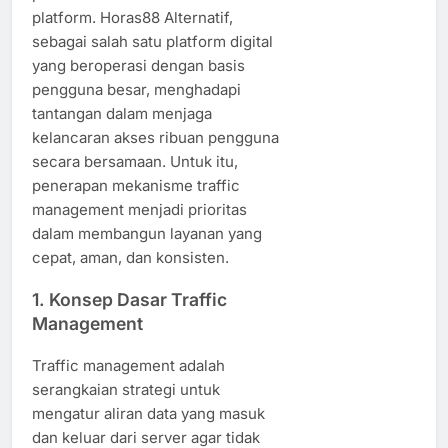
platform. Horas88 Alternatif,
sebagai salah satu platform digital
yang beroperasi dengan basis
pengguna besar, menghadapi
tantangan dalam menjaga
kelancaran akses ribuan pengguna
secara bersamaan. Untuk itu,
penerapan mekanisme traffic
management menjadi prioritas
dalam membangun layanan yang
cepat, aman, dan konsisten.
1. Konsep Dasar Traffic
Management
Traffic management adalah
serangkaian strategi untuk
mengatur aliran data yang masuk
dan keluar dari server agar tidak