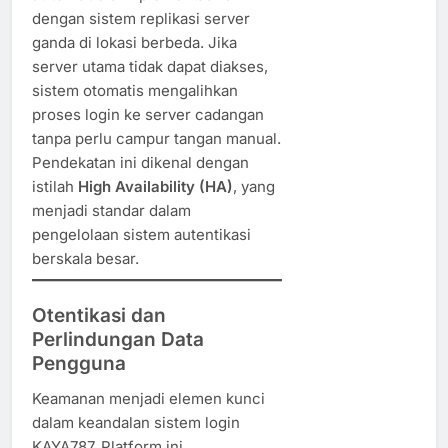
dengan sistem replikasi server
ganda di lokasi berbeda. Jika
server utama tidak dapat diakses,
sistem otomatis mengalihkan
proses login ke server cadangan
tanpa perlu campur tangan manual.
Pendekatan ini dikenal dengan
istilah
High Availability (HA)
, yang
menjadi standar dalam
pengelolaan sistem autentikasi
berskala besar.
Otentikasi dan
Perlindungan Data
Pengguna
Keamanan menjadi elemen kunci
dalam keandalan sistem login
KAYA787. Platform ini