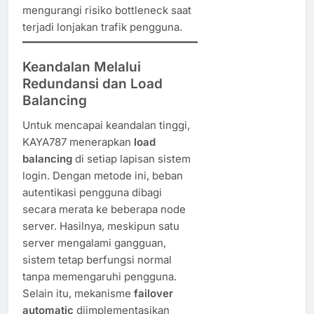
mengurangi risiko bottleneck saat
terjadi lonjakan trafik pengguna.
Keandalan Melalui
Redundansi dan Load
Balancing
Untuk mencapai keandalan tinggi,
KAYA787 menerapkan
load
balancing
di setiap lapisan sistem
login. Dengan metode ini, beban
autentikasi pengguna dibagi
secara merata ke beberapa node
server. Hasilnya, meskipun satu
server mengalami gangguan,
sistem tetap berfungsi normal
tanpa memengaruhi pengguna.
Selain itu, mekanisme
failover
automatic
diimplementasikan