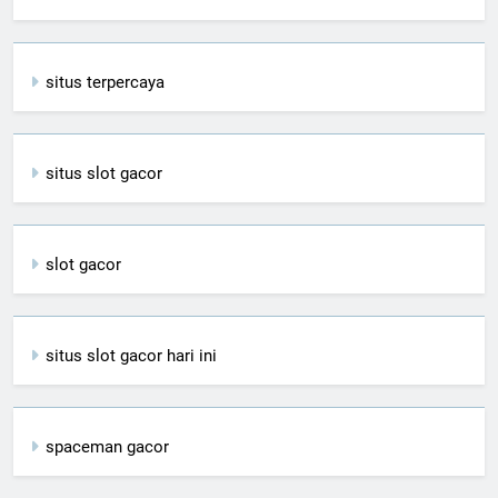
situs terpercaya
situs slot gacor
slot gacor
situs slot gacor hari ini
spaceman gacor