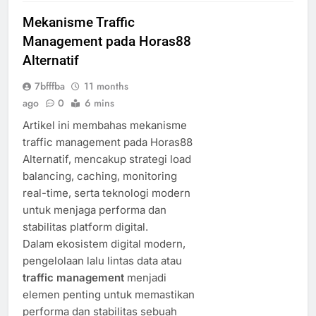
Mekanisme Traffic
Management pada Horas88
Alternatif
7bfffba
11 months
ago
0
6 mins
Artikel ini membahas mekanisme
traffic management pada Horas88
Alternatif, mencakup strategi load
balancing, caching, monitoring
real-time, serta teknologi modern
untuk menjaga performa dan
stabilitas platform digital.
Dalam ekosistem digital modern,
pengelolaan lalu lintas data atau
traffic management
menjadi
elemen penting untuk memastikan
performa dan stabilitas sebuah