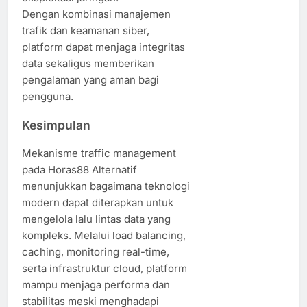
Dengan kombinasi manajemen
trafik dan keamanan siber,
platform dapat menjaga integritas
data sekaligus memberikan
pengalaman yang aman bagi
pengguna.
Kesimpulan
Mekanisme traffic management
pada Horas88 Alternatif
menunjukkan bagaimana teknologi
modern dapat diterapkan untuk
mengelola lalu lintas data yang
kompleks. Melalui load balancing,
caching, monitoring real-time,
serta infrastruktur cloud, platform
mampu menjaga performa dan
stabilitas meski menghadapi