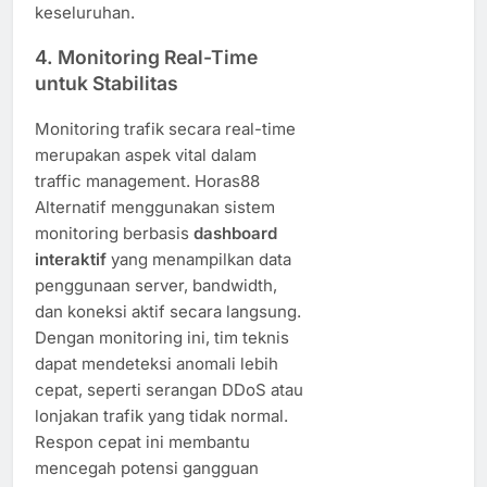
keseluruhan.
4. Monitoring Real-Time
untuk Stabilitas
Monitoring trafik secara real-time
merupakan aspek vital dalam
traffic management. Horas88
Alternatif menggunakan sistem
monitoring berbasis
dashboard
interaktif
yang menampilkan data
penggunaan server, bandwidth,
dan koneksi aktif secara langsung.
Dengan monitoring ini, tim teknis
dapat mendeteksi anomali lebih
cepat, seperti serangan DDoS atau
lonjakan trafik yang tidak normal.
Respon cepat ini membantu
mencegah potensi gangguan