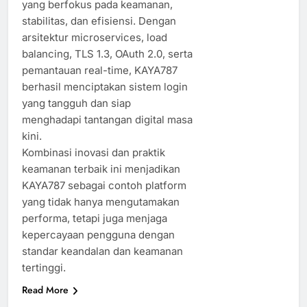
yang berfokus pada keamanan,
stabilitas, dan efisiensi. Dengan
arsitektur microservices, load
balancing, TLS 1.3, OAuth 2.0, serta
pemantauan real-time, KAYA787
berhasil menciptakan sistem login
yang tangguh dan siap
menghadapi tantangan digital masa
kini.
Kombinasi inovasi dan praktik
keamanan terbaik ini menjadikan
KAYA787 sebagai contoh platform
yang tidak hanya mengutamakan
performa, tetapi juga menjaga
kepercayaan pengguna dengan
standar keandalan dan keamanan
tertinggi.
Read More