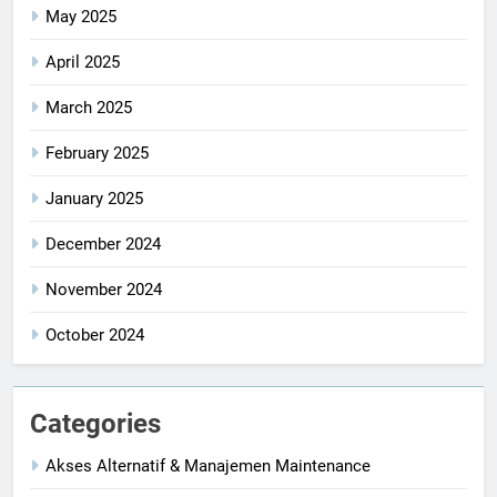
May 2025
April 2025
March 2025
February 2025
January 2025
December 2024
November 2024
October 2024
Categories
Akses Alternatif & Manajemen Maintenance