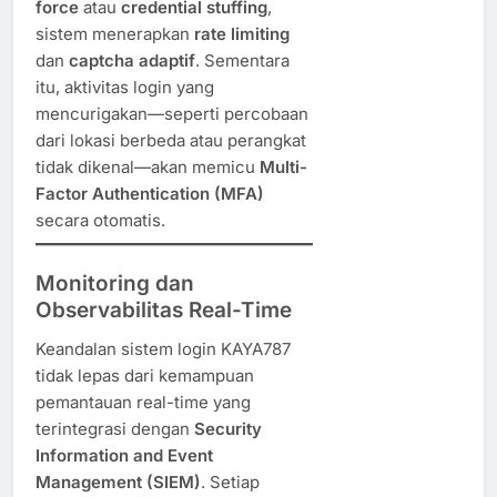
force
atau
credential stuffing
,
sistem menerapkan
rate limiting
dan
captcha adaptif
. Sementara
itu, aktivitas login yang
mencurigakan—seperti percobaan
dari lokasi berbeda atau perangkat
tidak dikenal—akan memicu
Multi-
Factor Authentication (MFA)
secara otomatis.
Monitoring dan
Observabilitas Real-Time
Keandalan sistem login KAYA787
tidak lepas dari kemampuan
pemantauan real-time yang
terintegrasi dengan
Security
Information and Event
Management (SIEM)
. Setiap