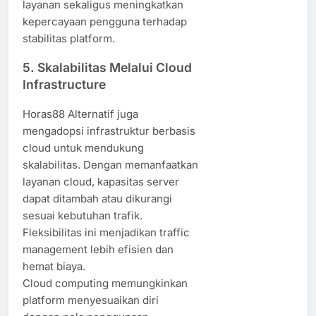
layanan sekaligus meningkatkan
kepercayaan pengguna terhadap
stabilitas platform.
5. Skalabilitas Melalui Cloud
Infrastructure
Horas88 Alternatif juga
mengadopsi infrastruktur berbasis
cloud untuk mendukung
skalabilitas. Dengan memanfaatkan
layanan cloud, kapasitas server
dapat ditambah atau dikurangi
sesuai kebutuhan trafik.
Fleksibilitas ini menjadikan traffic
management lebih efisien dan
hemat biaya.
Cloud computing memungkinkan
platform menyesuaikan diri