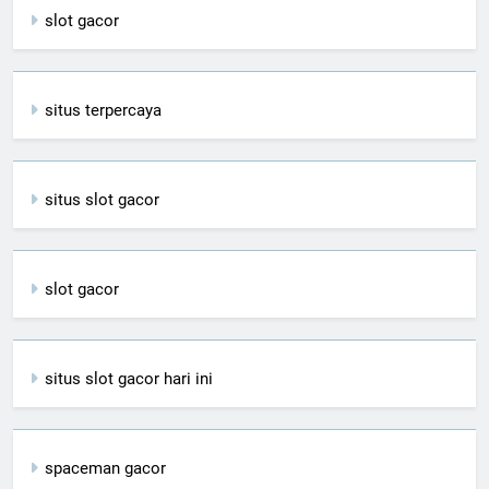
slot gacor
situs terpercaya
situs slot gacor
slot gacor
situs slot gacor hari ini
spaceman gacor