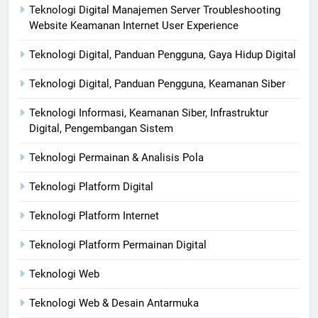
Teknologi Digital Manajemen Server Troubleshooting
Website Keamanan Internet User Experience
Teknologi Digital, Panduan Pengguna, Gaya Hidup Digital
Teknologi Digital, Panduan Pengguna, Keamanan Siber
Teknologi Informasi, Keamanan Siber, Infrastruktur
Digital, Pengembangan Sistem
Teknologi Permainan & Analisis Pola
Teknologi Platform Digital
Teknologi Platform Internet
Teknologi Platform Permainan Digital
Teknologi Web
Teknologi Web & Desain Antarmuka