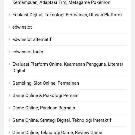
Kemampuan, Adaptasi Tim, Metagame Pokémon
Edukasi Digital, Teknologi Permainan, Ulasan Platform
edwinslot
edwinslot alternatif
edwinslot login
Evaluasi Platform Online, Keamanan Pengguna, Literasi
Digital
Gambling, Slot Online, Permainan
Game Online & Psikologi Pemain
Game Online, Panduan Bermain
Game Online, Strategi Digital, Teknologi Interaktif
Game Online, Teknologi Game, Review Game