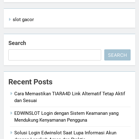
slot gacor
Search
SEARCH
Recent Posts
Cara Memastikan TIARA4D Link Alternatif Tetap Aktif
dan Sesuai
EDWINSLOT Login dengan Sistem Keamanan yang
Mendukung Kenyamanan Pengguna
Solusi Login Edwinslot Saat Lupa Informasi Akun