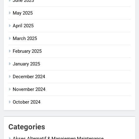
June 2025
May 2025
April 2025
March 2025
February 2025
January 2025
December 2024
November 2024
October 2024
Categories
Akses Alternatif & Manajemen Maintenance