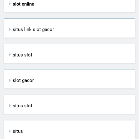
slot online
situs link slot gacor
situs slot
slot gacor
situs slot
situs