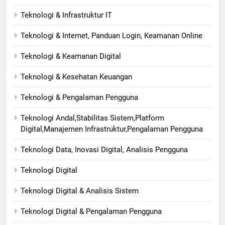
Teknologi & Infrastruktur IT
Teknologi & Internet, Panduan Login, Keamanan Online
Teknologi & Keamanan Digital
Teknologi & Kesehatan Keuangan
Teknologi & Pengalaman Pengguna
Teknologi Andal,Stabilitas Sistem,Platform
Digital,Manajemen Infrastruktur,Pengalaman Pengguna
Teknologi Data, Inovasi Digital, Analisis Pengguna
Teknologi Digital
Teknologi Digital & Analisis Sistem
Teknologi Digital & Pengalaman Pengguna