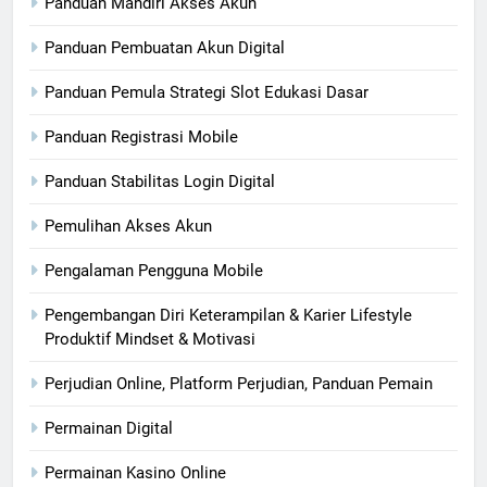
Panduan Mandiri Akses Akun
Panduan Pembuatan Akun Digital
Panduan Pemula Strategi Slot Edukasi Dasar
Panduan Registrasi Mobile
Panduan Stabilitas Login Digital
Pemulihan Akses Akun
Pengalaman Pengguna Mobile
Pengembangan Diri Keterampilan & Karier Lifestyle
Produktif Mindset & Motivasi
Perjudian Online, Platform Perjudian, Panduan Pemain
Permainan Digital
Permainan Kasino Online