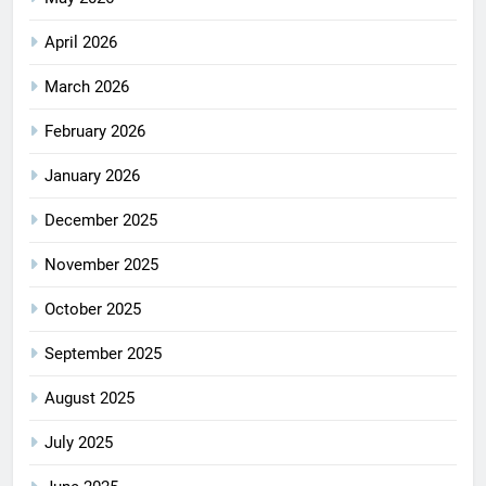
April 2026
March 2026
February 2026
January 2026
December 2025
November 2025
October 2025
September 2025
August 2025
July 2025