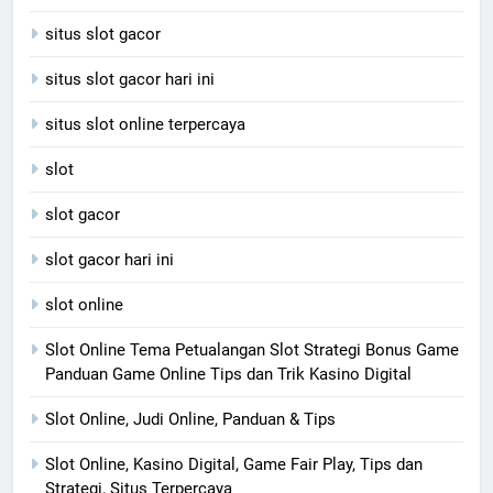
situs slot gacor
situs slot gacor hari ini
situs slot online terpercaya
slot
slot gacor
slot gacor hari ini
slot online
Slot Online Tema Petualangan Slot Strategi Bonus Game
Panduan Game Online Tips dan Trik Kasino Digital
Slot Online, Judi Online, Panduan & Tips
Slot Online, Kasino Digital, Game Fair Play, Tips dan
Strategi, Situs Terpercaya