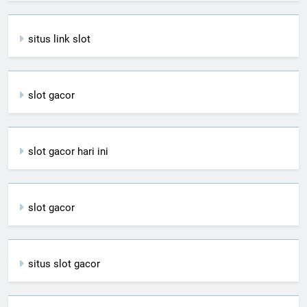
situs link slot
slot gacor
slot gacor hari ini
slot gacor
situs slot gacor