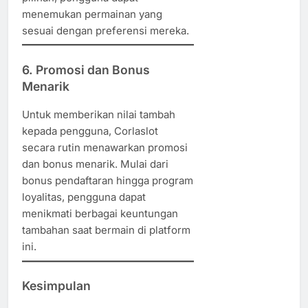
menemukan permainan yang
sesuai dengan preferensi mereka.
6.
Promosi dan Bonus
Menarik
Untuk memberikan nilai tambah
kepada pengguna, Corlaslot
secara rutin menawarkan promosi
dan bonus menarik. Mulai dari
bonus pendaftaran hingga program
loyalitas, pengguna dapat
menikmati berbagai keuntungan
tambahan saat bermain di platform
ini.
Kesimpulan