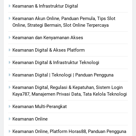
Keamanan & Infrastruktur Digital
Keamanan Akun Online, Panduan Pemula, Tips Slot
Online, Strategi Bermain, Slot Online Terpercaya
Keamanan dan Kenyamanan Akses
Keamanan Digital & Akses Platform
Keamanan Digital & Infrastruktur Teknologi
Keamanan Digital | Teknologi | Panduan Pengguna
Keamanan Digital, Regulasi & Kepatuhan, Sistem Login
Kaya787, Manajemen Privasi Data, Tata Kelola Teknologi
Keamanan Multi-Perangkat
Keamanan Online
Keamanan Online, Platform Horas88, Panduan Pengguna