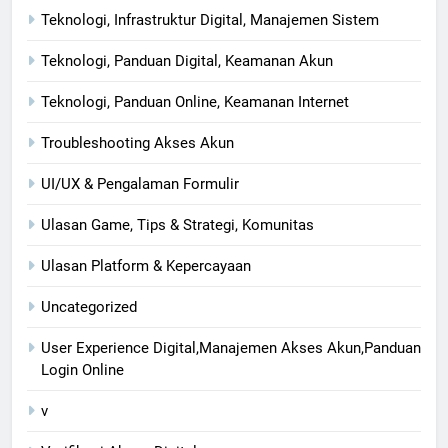
Teknologi, Infrastruktur Digital, Manajemen Sistem
Teknologi, Panduan Digital, Keamanan Akun
Teknologi, Panduan Online, Keamanan Internet
Troubleshooting Akses Akun
UI/UX & Pengalaman Formulir
Ulasan Game, Tips & Strategi, Komunitas
Ulasan Platform & Kepercayaan
Uncategorized
User Experience Digital,Manajemen Akses Akun,Panduan
Login Online
v