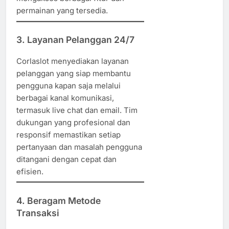
permainan yang tersedia.
3.
Layanan Pelanggan 24/7
Corlaslot menyediakan layanan
pelanggan yang siap membantu
pengguna kapan saja melalui
berbagai kanal komunikasi,
termasuk live chat dan email. Tim
dukungan yang profesional dan
responsif memastikan setiap
pertanyaan dan masalah pengguna
ditangani dengan cepat dan
efisien.
4.
Beragam Metode
Transaksi