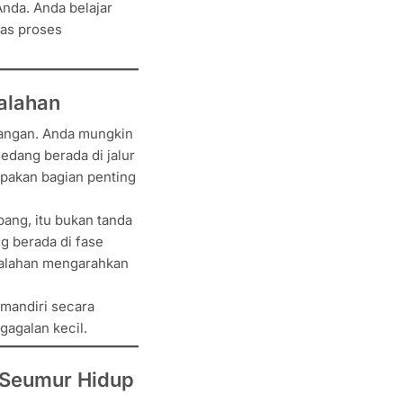
Anda. Anda belajar
tas proses
salahan
angan. Anda mungkin
sedang berada di jalur
upakan bagian penting
bang, itu bukan tanda
g berada di fase
esalahan mengarahkan
 mandiri secara
gagalan kecil.
 Seumur Hidup