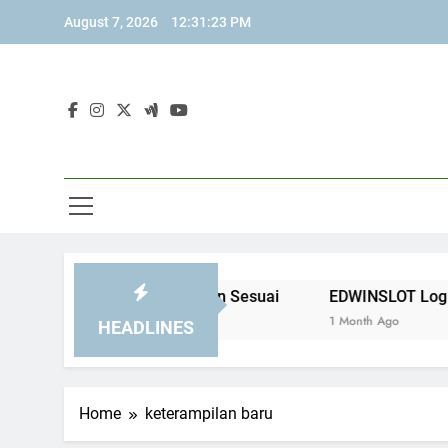
Skip
August 7, 2026
12:31:24 PM
to
content
Tim
Alat Perhi
atif Tetap Aktif dan Sesuai
EDWINSLOT Login dengan
1 Month Ago
HEADLINES
Home
keterampilan baru