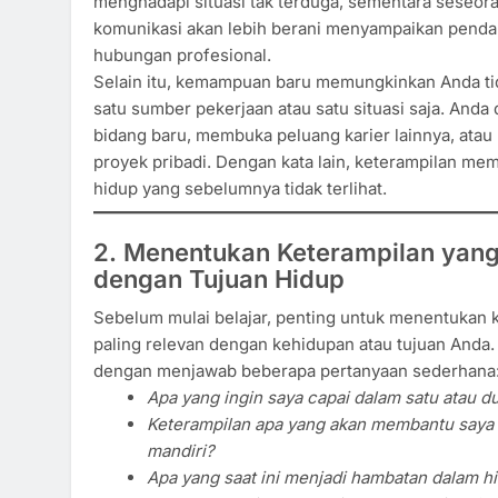
menghadapi situasi tak terduga, sementara seseora
komunikasi akan lebih berani menyampaikan pen
hubungan profesional.
Selain itu, kemampuan baru memungkinkan Anda ti
satu sumber pekerjaan atau satu situasi saja. Anda
bidang baru, membuka peluang karier lainnya, ata
proyek pribadi. Dengan kata lain, keterampilan m
hidup yang sebelumnya tidak terlihat.
2. Menentukan Keterampilan yang
dengan Tujuan Hidup
Sebelum mulai belajar, penting untuk menentukan 
paling relevan dengan kehidupan atau tujuan Anda.
dengan menjawab beberapa pertanyaan sederhana
Apa yang ingin saya capai dalam satu atau d
Keterampilan apa yang akan membantu saya 
mandiri?
Apa yang saat ini menjadi hambatan dalam h