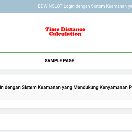
EDWINSLOT Login dengan Sistem Keamanan y
Solusi Login Edwinslot Saat Lupa Informasi 
Kesalahan Umum Saat Le
e Distance Calculatio
Cara Memastikan TIARA4D L
tungan Jarak Dan Waktu Perjalanan Yang Praktis Di Time Distan
EDWINSLOT Login dengan Sistem Keamanan y
SAMPLE PAGE
Solusi Login Edwinslot Saat Lupa Informasi 
Kesalahan Umum Saat Le
 Sistem Keamanan yang Mendukung Kenyamanan Pengguna