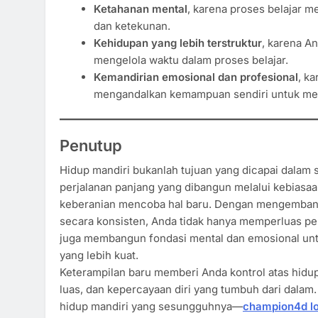
Ketahanan mental
, karena proses belajar 
dan ketekunan.
Kehidupan yang lebih terstruktur
, karena An
mengelola waktu dalam proses belajar.
Kemandirian emosional dan profesional
, k
mengandalkan kemampuan sendiri untuk me
Penutup
Hidup mandiri bukanlah tujuan yang dicapai dalam s
perjalanan panjang yang dibangun melalui kebiasaa
keberanian mencoba hal baru. Dengan mengemban
secara konsisten, Anda tidak hanya memperluas pe
juga membangun fondasi mental dan emosional unt
yang lebih kuat.
Keterampilan baru memberi Anda kontrol atas hidu
luas, dan kepercayaan diri yang tumbuh dari dalam. 
hidup mandiri yang sesungguhnya—
champion4d lo