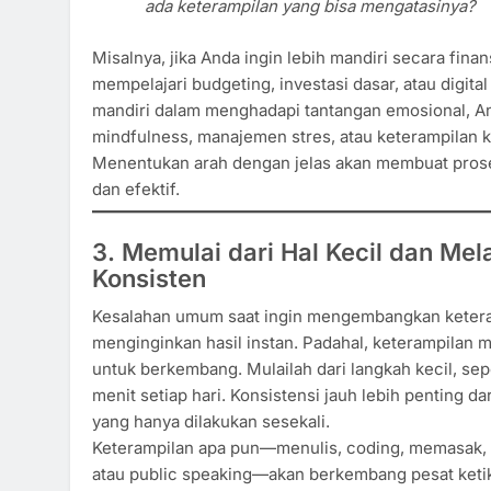
ada keterampilan yang bisa mengatasinya?
Misalnya, jika Anda ingin lebih mandiri secara finan
mempelajari budgeting, investasi dasar, atau digital
mandiri dalam menghadapi tantangan emosional, A
mindfulness, manajemen stres, atau keterampilan k
Menentukan arah dengan jelas akan membuat proses
dan efektif.
3. Memulai dari Hal Kecil dan Me
Konsisten
Kesalahan umum saat ingin mengembangkan ketera
menginginkan hasil instan. Padahal, keterampilan
untuk berkembang. Mulailah dari langkah kecil, sepe
menit setiap hari. Konsistensi jauh lebih penting d
yang hanya dilakukan sesekali.
Keterampilan apa pun—menulis, coding, memasak, 
atau public speaking—akan berkembang pesat ketik