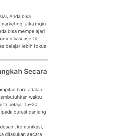
sial, Anda bisa
 marketing. Jika ingin
nda bisa mempelajari
omunikasi asertif.
 belajar lebih fokus
langkah Secara
mpilan baru adalah
 membutuhkan waktu
rti belajar 15–20
aripada durasi panjang
desain, komunikasi,
a dilakukan secara