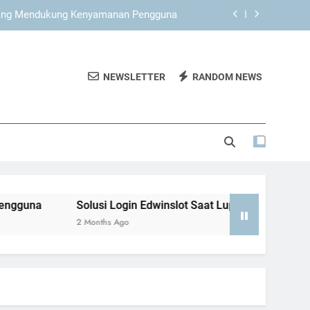
ang Mendukung Kenyamanan Pengguna
Akun dengan Langkah Aman dan Praktis
bah4D Login dan Cara Menghindarinya
NEWSLETTER
RANDOM NEWS
n
ink Alternatif Tetap Aktif dan Sesuai
ce Calculation.
ang Mendukung Kenyamanan Pengguna
Akun dengan Langkah Aman dan Praktis
bah4D Login dan Cara Menghindarinya
Solusi Login Edwinslot Saat Lupa Informasi Akun deng
2 Months Ago