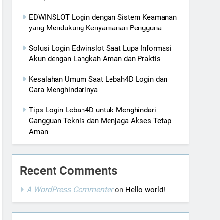
EDWINSLOT Login dengan Sistem Keamanan
yang Mendukung Kenyamanan Pengguna
Solusi Login Edwinslot Saat Lupa Informasi
Akun dengan Langkah Aman dan Praktis
Kesalahan Umum Saat Lebah4D Login dan
Cara Menghindarinya
Tips Login Lebah4D untuk Menghindari
Gangguan Teknis dan Menjaga Akses Tetap
Aman
Recent Comments
A WordPress Commenter
on
Hello world!