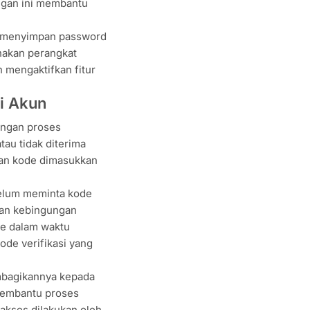
ngan ini membantu
n menyimpan password
nakan perangkat
n mengaktifkan fitur
si Akun
engan proses
atau tidak diterima
an kode dimasukkan
belum meminta kode
kan kebingungan
e dalam waktu
ode verifikasi yang
embagikannya kepada
membantu proses
 akses dilakukan oleh