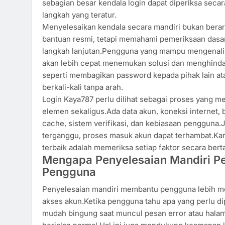
sebagian besar kendala login dapat diperiksa seca
langkah yang teratur.
Menyelesaikan kendala secara mandiri bukan bera
bantuan resmi, tetapi memahami pemeriksaan das
langkah lanjutan.Pengguna yang mampu mengenal
akan lebih cepat menemukan solusi dan menghindari
seperti membagikan password kepada pihak lain a
berkali-kali tanpa arah.
Login Kaya787 perlu dilihat sebagai proses yang m
elemen sekaligus.Ada data akun, koneksi internet, 
cache, sistem verifikasi, dan kebiasaan pengguna.
terganggu, proses masuk akun dapat terhambat.Kar
terbaik adalah memeriksa setiap faktor secara bert
Mengapa Penyelesaian Mandiri Pe
Pengguna
Penyelesaian mandiri membantu pengguna lebih m
akses akun.Ketika pengguna tahu apa yang perlu di
mudah bingung saat muncul pesan error atau halam