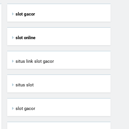
slot gacor
slot online
situs link slot gacor
situs slot
slot gacor