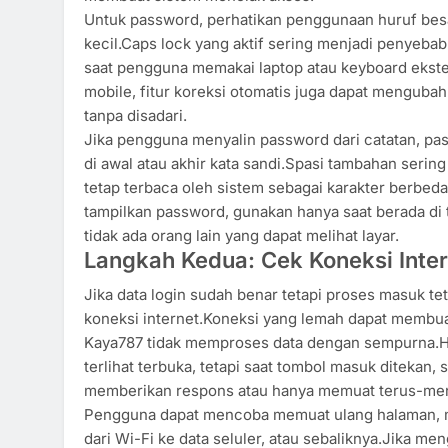
Untuk password, perhatikan penggunaan huruf bes
kecil.Caps lock yang aktif sering menjadi penyebab
saat pengguna memakai laptop atau keyboard ekste
mobile, fitur koreksi otomatis juga dapat mengubah
tanpa disadari.
Jika pengguna menyalin password dari catatan, past
di awal atau akhir kata sandi.Spasi tambahan sering t
tetap terbaca oleh sistem sebagai karakter berbeda.
tampilkan password, gunakan hanya saat berada di
tidak ada orang lain yang dapat melihat layar.
Langkah Kedua: Cek Koneksi Inter
Jika data login sudah benar tetapi proses masuk tet
koneksi internet.Koneksi yang lemah dapat membua
Kaya787 tidak memproses data dengan sempurna.
terlihat terbuka, tetapi saat tombol masuk ditekan, 
memberikan respons atau hanya memuat terus-me
Pengguna dapat mencoba memuat ulang halaman, m
dari Wi-Fi ke data seluler, atau sebaliknya.Jika me