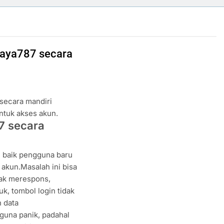
Kaya787 secara
 secara mandiri
ntuk akses akun.
7 secara
a, baik pengguna baru
kun.Masalah ini bisa
dak merespons,
k, tombol login tidak
h data
guna panik, padahal