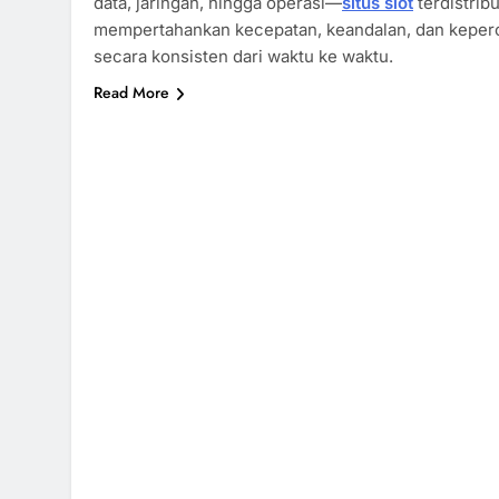
data, jaringan, hingga operasi—
situs slot
terdistribu
mempertahankan kecepatan, keandalan, dan kepe
secara konsisten dari waktu ke waktu.
Read More