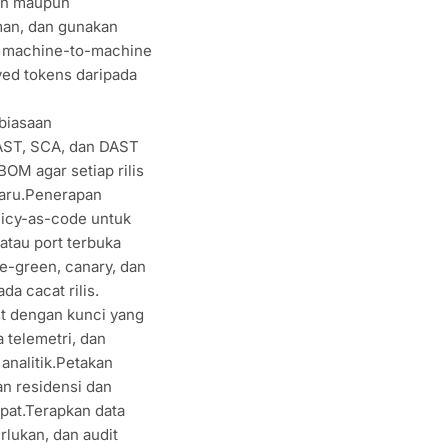
ran maupun
rman, dan gunakan
es machine-to-machine
ved tokens daripada
ebiasaan
AST, SCA, dan DAST
OM agar setiap rilis
baru.Penerapan
licy-as-code untuk
atau port terbuka
ue-green, canary, dan
da cacat rilis.
st dengan kunci yang
 telemetri, dan
analitik.Petakan
an residensi dan
pat.Terapkan data
erlukan, dan audit