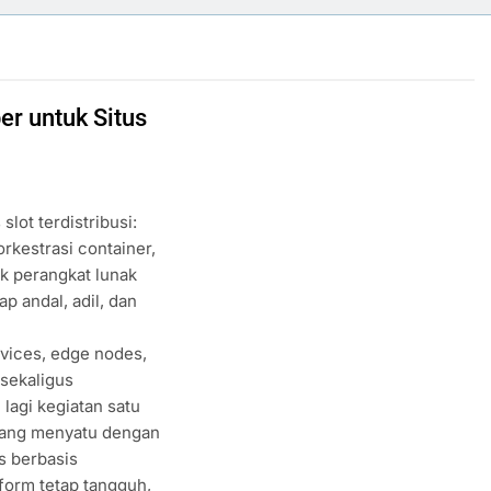
r untuk Situs
lot terdistribusi:
rkestrasi container,
k perangkat lunak
p andal, adil, dan
rvices, edge nodes,
sekaligus
agi kegiatan satu
 yang menyatu dengan
is berbasis
form tetap tangguh,