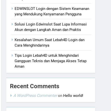
EDWINSLOT Login dengan Sistem Keamanan
yang Mendukung Kenyamanan Pengguna
Solusi Login Edwinslot Saat Lupa Informasi
Akun dengan Langkah Aman dan Praktis
Kesalahan Umum Saat Lebah4D Login dan
Cara Menghindarinya
Tips Login Lebah4D untuk Menghindari
Gangguan Teknis dan Menjaga Akses Tetap
Aman
Recent Comments
A WordPress Commenter
on
Hello world!