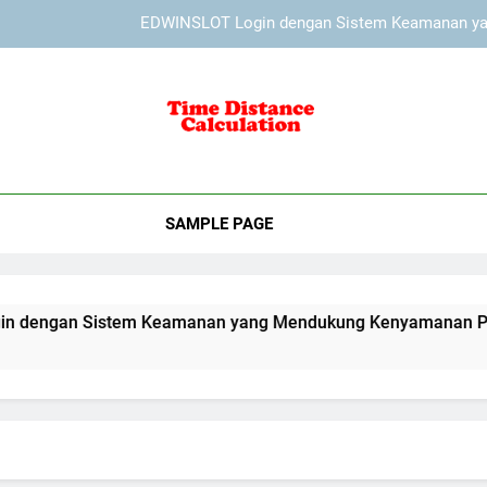
EDWINSLOT Login dengan Sistem Keamanan y
Solusi Login Edwinslot Saat Lupa Informasi 
Kesalahan Umum Saat Le
e Distance Calculatio
Cara Memastikan TIARA4D L
tungan Jarak Dan Waktu Perjalanan Yang Praktis Di Time Distan
EDWINSLOT Login dengan Sistem Keamanan y
SAMPLE PAGE
Solusi Login Edwinslot Saat Lupa Informasi 
Kesalahan Umum Saat Le
istem Keamanan yang Mendukung Kenyamanan Pengguna