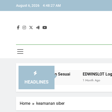
Skip
August 6, 2026
4:48:28 AM
to
content
Tim
Alat Perhi
tif Tetap Aktif dan Sesuai
EDWINSLOT Login dengan S
1 Month Ago
HEADLINES
Home
keamanan siber