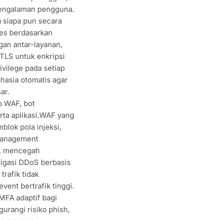
pengalaman pengguna.
a siapa pun secara
kses berdasarkan
gan antar-layanan,
mTLS untuk enkripsi
rivilege pada setiap
ahasia otomatis agar
ar.
p WAF, bot
rta aplikasi.WAF yang
lok pola injeksi,
 management
a, mencegah
tigasi DDoS berbasis
rafik tidak
ent bertrafik tinggi.
 MFA adaptif bagi
rangi risiko phish,