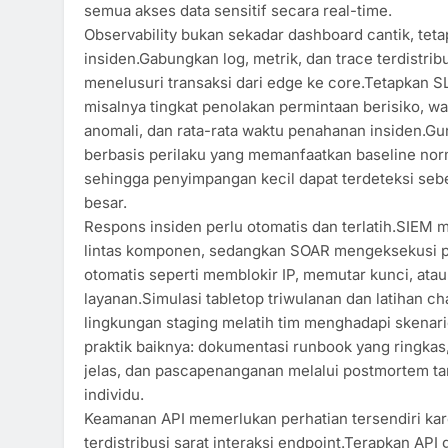
semua akses data sensitif secara real-time.
Observability bukan sekadar dashboard cantik, teta
insiden.Gabungkan log, metrik, dan trace terdistri
menelusuri transaksi dari edge ke core.Tetapkan
misalnya tingkat penolakan permintaan berisiko, w
anomali, dan rata-rata waktu penahanan insiden.Gu
berbasis perilaku yang memanfaatkan baseline norm
sehingga penyimpangan kecil dapat terdeteksi se
besar.
Respons insiden perlu otomatis dan terlatih.SIEM 
lintas komponen, sedangkan SOAR mengeksekusi 
otomatis seperti memblokir IP, memutar kunci, ata
layanan.Simulasi tabletop triwulanan dan latihan ch
lingkungan staging melatih tim menghadapi skenario
praktik baiknya: dokumentasi runbook yang ringkas,
jelas, dan pascapenanganan melalui postmortem t
individu.
Keamanan API memerlukan perhatian tersendiri kar
terdistribusi sarat interaksi endpoint.Terapkan AP