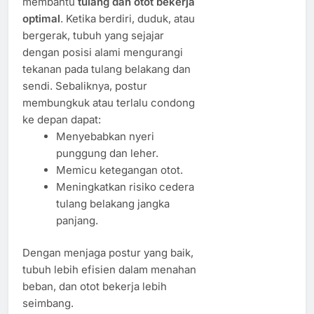
membantu
tulang dan otot bekerja
optimal
. Ketika berdiri, duduk, atau
bergerak, tubuh yang sejajar
dengan posisi alami mengurangi
tekanan pada tulang belakang dan
sendi. Sebaliknya, postur
membungkuk atau terlalu condong
ke depan dapat:
Menyebabkan nyeri
punggung dan leher.
Memicu ketegangan otot.
Meningkatkan risiko cedera
tulang belakang jangka
panjang.
Dengan menjaga postur yang baik,
tubuh lebih efisien dalam menahan
beban, dan otot bekerja lebih
seimbang.