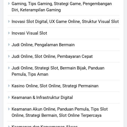
Gaming, Tips Gaming, Strategi Game, Pengembangan
Diri, Keterampilan Gaming
Inovasi Slot Digital, UX Game Online, Struktur Visual Slot
Inovasi Visual Slot
Judi Online, Pengalaman Bermain
Judi Online, Slot Online, Pembayaran Cepat
Judi Online, Strategi Slot, Bermain Bijak, Panduan
Pemula, Tips Aman
Kasino Online, Slot Online, Strategi Permainan
Keamanan & Infrastruktur Digital
Keamanan Akun Online, Panduan Pemula, Tips Slot
Online, Strategi Bermain, Slot Online Terpercaya
Keamanan dan Kenyamanan Akses