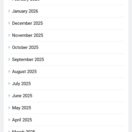
January 2026
December 2025
November 2025
October 2025
September 2025
August 2025
July 2025
June 2025
May 2025
April 2025
March 2025