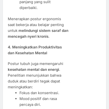
panjang yang sulit
diperbaiki.
Menerapkan postur ergonomis
saat bekerja atau belajar penting
untuk
melindungi sistem saraf dan
mencegah nyeri kronis
.
4. Meningkatkan Produktivitas
dan Kesehatan Mental
Postur tubuh juga memengaruhi
kesehatan mental dan energi
.
Penelitian menunjukkan bahwa
duduk atau berdiri tegak dapat
meningkatkan:
Fokus dan konsentrasi.
Mood positif dan rasa
percaya diri.