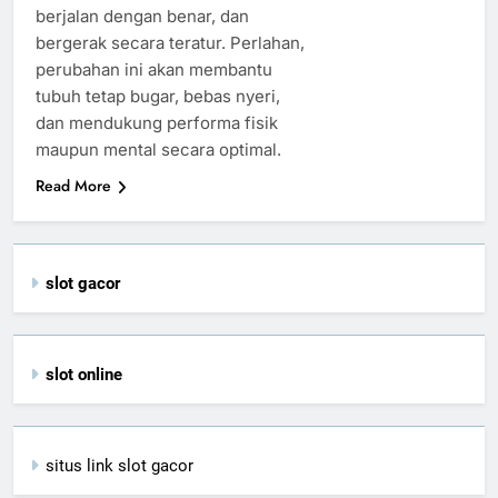
berjalan dengan benar, dan
bergerak secara teratur. Perlahan,
perubahan ini akan membantu
tubuh tetap bugar, bebas nyeri,
dan mendukung performa fisik
maupun mental secara optimal.
Read More
slot gacor
slot online
situs link slot gacor