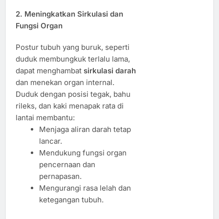
2. Meningkatkan Sirkulasi dan
Fungsi Organ
Postur tubuh yang buruk, seperti
duduk membungkuk terlalu lama,
dapat menghambat
sirkulasi darah
dan menekan organ internal.
Duduk dengan posisi tegak, bahu
rileks, dan kaki menapak rata di
lantai membantu:
Menjaga aliran darah tetap
lancar.
Mendukung fungsi organ
pencernaan dan
pernapasan.
Mengurangi rasa lelah dan
ketegangan tubuh.