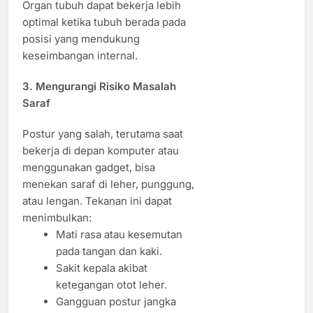
Organ tubuh dapat bekerja lebih
optimal ketika tubuh berada pada
posisi yang mendukung
keseimbangan internal.
3. Mengurangi Risiko Masalah
Saraf
Postur yang salah, terutama saat
bekerja di depan komputer atau
menggunakan gadget, bisa
menekan saraf di leher, punggung,
atau lengan. Tekanan ini dapat
menimbulkan:
Mati rasa atau kesemutan
pada tangan dan kaki.
Sakit kepala akibat
ketegangan otot leher.
Gangguan postur jangka