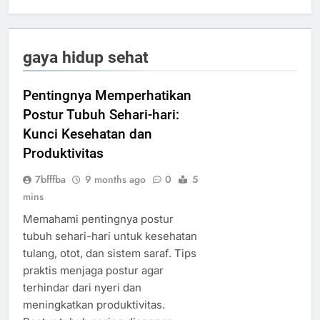
gaya hidup sehat
Pentingnya Memperhatikan
Postur Tubuh Sehari-hari:
Kunci Kesehatan dan
Produktivitas
7bfffba
9 months ago
0
5
mins
Memahami pentingnya postur
tubuh sehari-hari untuk kesehatan
tulang, otot, dan sistem saraf. Tips
praktis menjaga postur agar
terhindar dari nyeri dan
meningkatkan produktivitas.