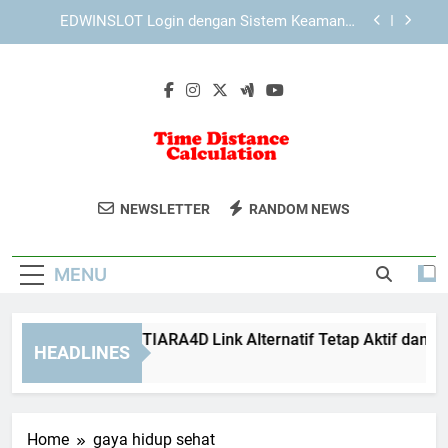
Skip
Solusi Login Edwinslot Saat Lupa Informasi Akun
to
dengan Langkah Aman dan Praktis
content
Kesalahan Umum Saat Lebah4D Login dan Cara
Menghindarinya
Cara Memastikan TIARA4D Link Alternatif Tetap
Aktif dan Sesuai
EDWINSLOT Login dengan Sistem Keamanan
yang Mendukung Kenyamanan Pengguna
Time Distance
Alat Perhitungan Jarak Dan Waktu
Solusi Login Edwinslot Saat Lupa Informasi Akun
NEWSLETTER
RANDOM NEWS
dengan Langkah Aman dan Praktis
Calculation
Perjalanan Yang Praktis Di Time
Kesalahan Umum Saat Lebah4D Login dan Cara
Distance Calculation.
Menghindarinya
MENU
ra Memastikan TIARA4D Link Alternatif Tetap Aktif dan Sesua
HEADLINES
Weeks Ago
Home
gaya hidup sehat