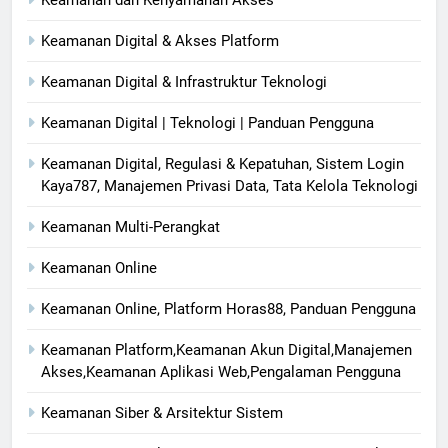
Keamanan Digital & Akses Platform
Keamanan Digital & Infrastruktur Teknologi
Keamanan Digital | Teknologi | Panduan Pengguna
Keamanan Digital, Regulasi & Kepatuhan, Sistem Login
Kaya787, Manajemen Privasi Data, Tata Kelola Teknologi
Keamanan Multi-Perangkat
Keamanan Online
Keamanan Online, Platform Horas88, Panduan Pengguna
Keamanan Platform,Keamanan Akun Digital,Manajemen
Akses,Keamanan Aplikasi Web,Pengalaman Pengguna
Keamanan Siber & Arsitektur Sistem