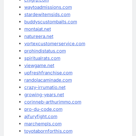
waytoadmissions.com
stardewitemsids.com
buddyscustombaits.com
montajat.net
natureera.net
vortexcustomerservice.com
prohindistatus.com
spiritualrats.com
viewgame.net
upfreshfranchise.com
randolacaminade.com
crazy-irrumatio.net
growing-years.net
corinneb-arthurimmo.com
pro-du-code.com
ajfuryfight.com
marchempls.com
toyotabornforthis.com