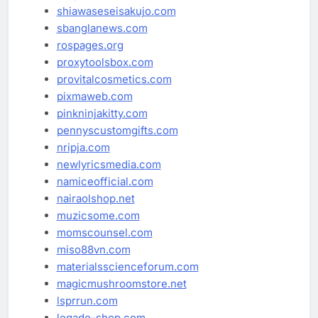
shiawaseseisakujo.com
sbanglanews.com
rospages.org
proxytoolsbox.com
provitalcosmetics.com
pixmaweb.com
pinkninjakitty.com
pennyscustomgifts.com
nripja.com
newlyricsmedia.com
namiceofficial.com
nairaolshop.net
muzicsome.com
momscounsel.com
miso88vn.com
materialsscienceforum.com
magicmushroomstore.net
lsprrun.com
legado-shop.com