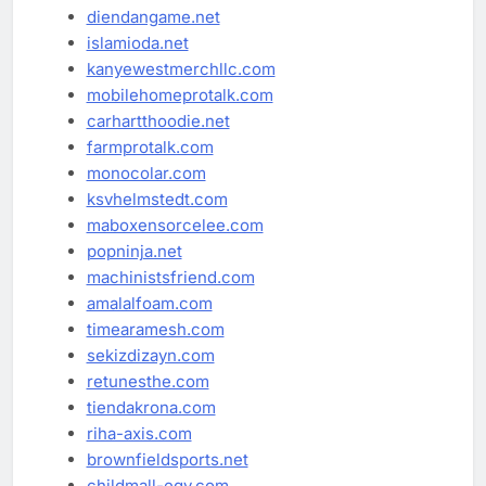
diendangame.net
islamioda.net
kanyewestmerchllc.com
mobilehomeprotalk.com
carhartthoodie.net
farmprotalk.com
monocolar.com
ksvhelmstedt.com
maboxensorcelee.com
popninja.net
machinistsfriend.com
amalalfoam.com
timearamesh.com
sekizdizayn.com
retunesthe.com
tiendakrona.com
riha-axis.com
brownfieldsports.net
childmall-egy.com