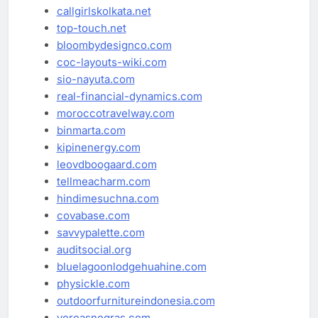
callgirlskolkata.net
top-touch.net
bloombydesignco.com
coc-layouts-wiki.com
sio-nayuta.com
real-financial-dynamics.com
moroccotravelway.com
binmarta.com
kipinenergy.com
leovdboogaard.com
tellmeacharm.com
hindimesuchna.com
covabase.com
savvypalette.com
auditsocial.org
bluelagoonlodgehuahine.com
physickle.com
outdoorfurnitureindonesia.com
vereasnegras.com