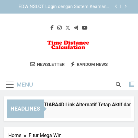
Skip
Solusi Login Edwinslot Saat Lupa Informasi Akun
to
dengan Langkah Aman dan Praktis
content
Kesalahan Umum Saat Lebah4D Login dan Cara
Menghindarinya
Cara Memastikan TIARA4D Link Alternatif Tetap
Aktif dan Sesuai
EDWINSLOT Login dengan Sistem Keamanan
yang Mendukung Kenyamanan Pengguna
Time Distance
Alat Perhitungan Jarak Dan Waktu
Solusi Login Edwinslot Saat Lupa Informasi Akun
NEWSLETTER
RANDOM NEWS
dengan Langkah Aman dan Praktis
Calculation
Perjalanan Yang Praktis Di Time
Kesalahan Umum Saat Lebah4D Login dan Cara
Distance Calculation.
Menghindarinya
MENU
ra Memastikan TIARA4D Link Alternatif Tetap Aktif dan Sesua
HEADLINES
Weeks Ago
Home
Fitur Mega Win