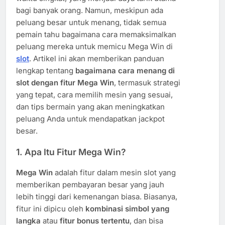
bagi banyak orang. Namun, meskipun ada
peluang besar untuk menang, tidak semua
pemain tahu bagaimana cara memaksimalkan
peluang mereka untuk memicu Mega Win di
slot
. Artikel ini akan memberikan panduan
lengkap tentang
bagaimana cara menang di
slot dengan fitur Mega Win
, termasuk strategi
yang tepat, cara memilih mesin yang sesuai,
dan tips bermain yang akan meningkatkan
peluang Anda untuk mendapatkan jackpot
besar.
1.
Apa Itu Fitur Mega Win?
Mega Win
adalah fitur dalam mesin slot yang
memberikan pembayaran besar yang jauh
lebih tinggi dari kemenangan biasa. Biasanya,
fitur ini dipicu oleh
kombinasi simbol yang
langka
atau
fitur bonus tertentu
, dan bisa