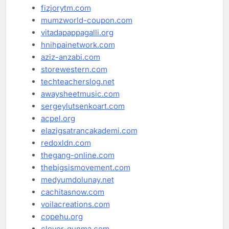
fizjorytm.com
mumzworld-coupon.com
vitadapappagalli.org
hnihpainetwork.com
aziz-anzabi.com
storewestern.com
techteacherslog.net
awaysheetmusic.com
sergeylutsenkoart.com
acpel.org
elazigsatrancakademi.com
redoxldn.com
thegang-online.com
thebigsismovement.com
medyumdolunay.net
cachitasnow.com
voilacreations.com
copehu.org
clover-gunma.com