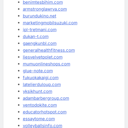
benimtesbihim.com
armstronglawrva.com
burundukino.net
marketingmobilsuzuki.com
ipl-tretmani.com
dukan-t.com
gaengkunbl.com
generalhealthfitness.com
liesvelvetpolet.com
mumuonlineshops.com
glue-note.com
fukuokakaigi.com
latelierduloup.com
yksikhunt.com
adambarbergroup.com
ventodokite.com
educatorhotspot.com
essaytome.com
volleyballsinfo.com