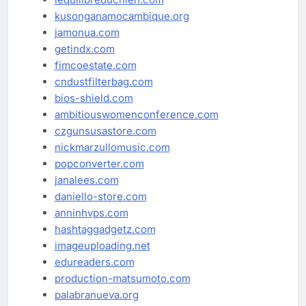
kusonganamocambique.org
jamonua.com
getindx.com
fimcoestate.com
cndustfilterbag.com
bios-shield.com
ambitiouswomenconference.com
czgunsusastore.com
nickmarzullomusic.com
popconverter.com
janalees.com
daniello-store.com
anninhvps.com
hashtaggadgetz.com
imageuploading.net
edureaders.com
production-matsumoto.com
palabranueva.org