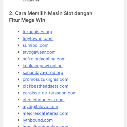
2.
Cara Memilih Mesin Slot dengan
Fitur Mega Win
turquoises.org
tinytownnj.com
sumibol.com
styogawear.com
sofrologiaonline.com
kpukabngawi.online
sanandaya-prod.org
promosuzukiignis.com
pickbestheadsets.com
paroisse-de-tarascon.com
oleoleindonesia.com
mydigitalevo.com
mejorescafeteras.com
lythbound.com
lequilibreduchien.com