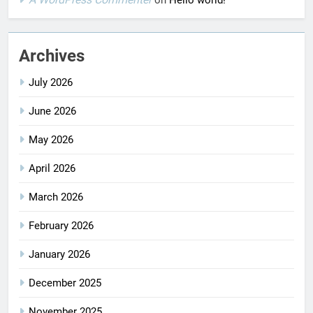
Archives
July 2026
June 2026
May 2026
April 2026
March 2026
February 2026
January 2026
December 2025
November 2025