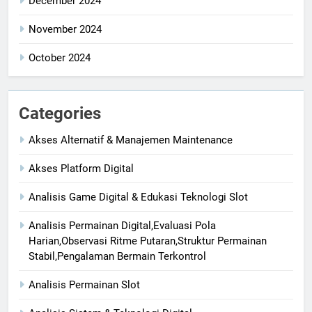
December 2024
November 2024
October 2024
Categories
Akses Alternatif & Manajemen Maintenance
Akses Platform Digital
Analisis Game Digital & Edukasi Teknologi Slot
Analisis Permainan Digital,Evaluasi Pola
Harian,Observasi Ritme Putaran,Struktur Permainan
Stabil,Pengalaman Bermain Terkontrol
Analisis Permainan Slot