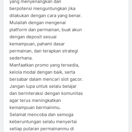
yang menyenangkan dan
berpotensi menguntungkan jika
dilakukan dengan cara yang benar.
Mulailah dengan mengenal
platform dan permainan, buat akun
dengan deposit sesuai
kemampuan, pahami dasar
permainan, dan terapkan strategi
sederhana.
Manfaatkan promo yang tersedia,
kelola modal dengan baik, serta
bersabar dalam mencari slot gacor.
Jangan lupa untuk selalu belajar
dan berinteraksi dengan komunitas
agar terus meningkatkan
kemampuan bermainmu.
Selamat mencoba dan semoga
keberuntungan selalu menyertai
setiap putaran permainanmu di