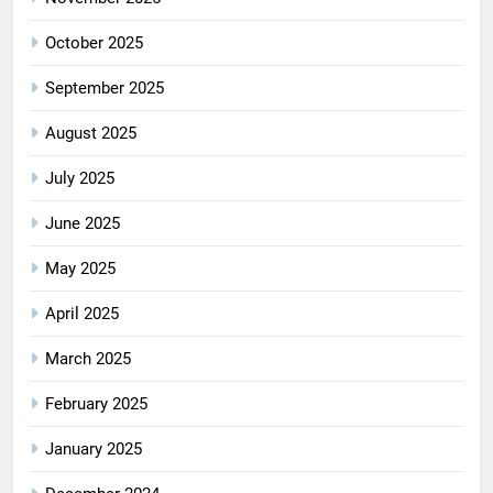
October 2025
September 2025
August 2025
July 2025
June 2025
May 2025
April 2025
March 2025
February 2025
January 2025