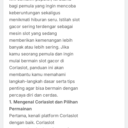
bagi pemula yang ingin mencoba
keberuntungan sekaligus
menikmati hiburan seru. Istilah slot
gacor sering terdengar sebagai
mesin slot yang sedang
memberikan kemenangan lebih
banyak atau lebih sering. Jika
kamu seorang pemula dan ingin
mulai bermain slot gacor di
Corlaslot, panduan ini akan
membantu kamu memahami
langkah-langkah dasar serta tips
penting agar bisa bermain dengan
percaya diri dan cerdas.
1. Mengenal Corlaslot dan Pilihan
Permainan
Pertama, kenali platform Corlaslot
dengan baik. Corlaslot