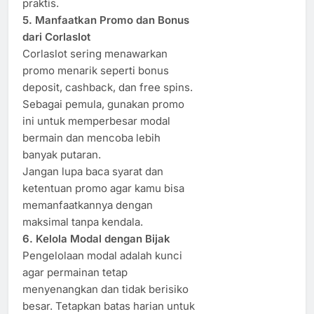
praktis.
5. Manfaatkan Promo dan Bonus
dari Corlaslot
Corlaslot sering menawarkan
promo menarik seperti bonus
deposit, cashback, dan free spins.
Sebagai pemula, gunakan promo
ini untuk memperbesar modal
bermain dan mencoba lebih
banyak putaran.
Jangan lupa baca syarat dan
ketentuan promo agar kamu bisa
memanfaatkannya dengan
maksimal tanpa kendala.
6. Kelola Modal dengan Bijak
Pengelolaan modal adalah kunci
agar permainan tetap
menyenangkan dan tidak berisiko
besar. Tetapkan batas harian untuk