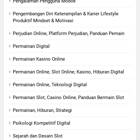
Pengalaman Pengguna Mobile
Pengembangan Diri Keterampilan & Karier Lifestyle
Produktif Mindset & Motivasi
Perjudian Online, Platform Perjudian, Panduan Pemain
Permainan Digital
Permainan Kasino Online
Permainan Online, Slot Online, Kasino, Hiburan Digital
Permainan Online, Teknologi Digital
Permainan Slot, Casino Online, Panduan Bermain Slot
Permainan, Hiburan, Strategi
Psikologi Kompetitif Digital
Sejarah dan Desain Slot