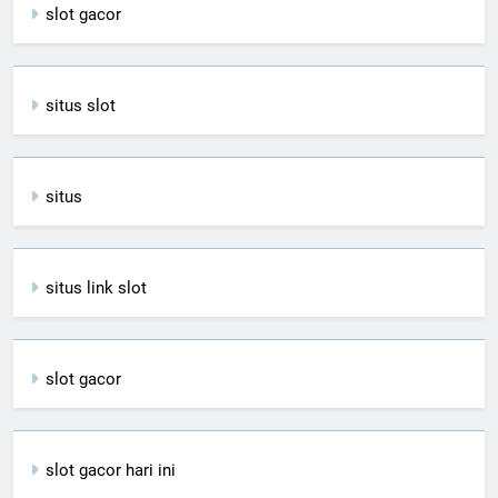
slot gacor
situs slot
situs
situs link slot
slot gacor
slot gacor hari ini