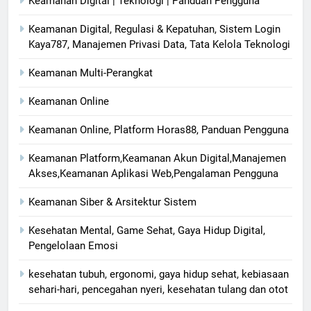
Keamanan Digital | Teknologi | Panduan Pengguna
Keamanan Digital, Regulasi & Kepatuhan, Sistem Login
Kaya787, Manajemen Privasi Data, Tata Kelola Teknologi
Keamanan Multi-Perangkat
Keamanan Online
Keamanan Online, Platform Horas88, Panduan Pengguna
Keamanan Platform,Keamanan Akun Digital,Manajemen
Akses,Keamanan Aplikasi Web,Pengalaman Pengguna
Keamanan Siber & Arsitektur Sistem
Kesehatan Mental, Game Sehat, Gaya Hidup Digital,
Pengelolaan Emosi
kesehatan tubuh, ergonomi, gaya hidup sehat, kebiasaan
sehari-hari, pencegahan nyeri, kesehatan tulang dan otot