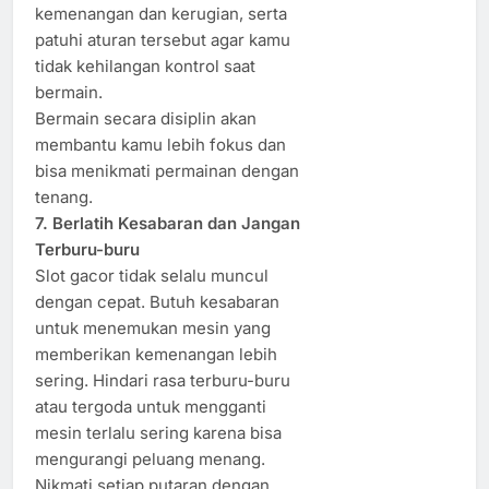
kemenangan dan kerugian, serta
patuhi aturan tersebut agar kamu
tidak kehilangan kontrol saat
bermain.
Bermain secara disiplin akan
membantu kamu lebih fokus dan
bisa menikmati permainan dengan
tenang.
7. Berlatih Kesabaran dan Jangan
Terburu-buru
Slot gacor tidak selalu muncul
dengan cepat. Butuh kesabaran
untuk menemukan mesin yang
memberikan kemenangan lebih
sering. Hindari rasa terburu-buru
atau tergoda untuk mengganti
mesin terlalu sering karena bisa
mengurangi peluang menang.
Nikmati setiap putaran dengan