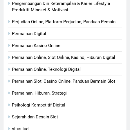
Pengembangan Diri Keterampilan & Karier Lifestyle
Produktif Mindset & Motivasi
Perjudian Online, Platform Perjudian, Panduan Pemain
Permainan Digital
Permainan Kasino Online
Permainan Online, Slot Online, Kasino, Hiburan Digital
Permainan Online, Teknologi Digital
Permainan Slot, Casino Online, Panduan Bermain Slot
Permainan, Hiburan, Strategi
Psikologi Kompetitif Digital
Sejarah dan Desain Slot
situs judi