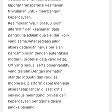
laporan transparansi keamanan
triwulanan untuk membangun
kepercayaan.
Kesimpulannya, Horas88 login
alternatif dan keamanan data
pengguna adalah dua sisi dari koin
yang sama.Ketersediaan jalur
akses cadangan harus berjalan
berdampingan dengan autentikasi
modern, proteksi data yang ketat,
UX yang mulus, serta observability
yang disiplin.Dengan mematuhi
standar industri dan regulasi
Indonesia, platform dapat menjaga
akses tetap lancar di saat kritis,
sekaligus melindungi privasi dan
kepercayaan pengguna dalam
jangka panjang.