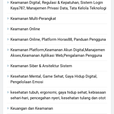
Keamanan Digital, Regulasi & Kepatuhan, Sistem Login
Kaya787, Manajemen Privasi Data, Tata Kelola Teknologi
Keamanan Multi-Perangkat
Keamanan Online
Keamanan Online, Platform Horas88, Panduan Pengguna
Keamanan Platform,Keamanan Akun Digital,Manajemen
Akses,Keamanan Aplikasi Web,Pengalaman Pengguna
Keamanan Siber & Arsitektur Sistem
Kesehatan Mental, Game Sehat, Gaya Hidup Digital,
Pengelolaan Emosi
kesehatan tubuh, ergonomi, gaya hidup sehat, kebiasaan
sehari-hari, pencegahan nyeri, kesehatan tulang dan otot
Keuangan dan Keamanan