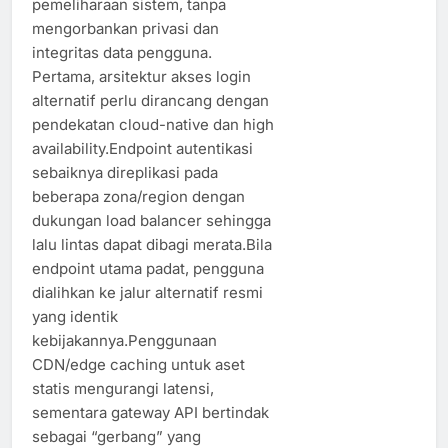
pemeliharaan sistem, tanpa
mengorbankan privasi dan
integritas data pengguna.
Pertama, arsitektur akses login
alternatif perlu dirancang dengan
pendekatan cloud-native dan high
availability.Endpoint autentikasi
sebaiknya direplikasi pada
beberapa zona/region dengan
dukungan load balancer sehingga
lalu lintas dapat dibagi merata.Bila
endpoint utama padat, pengguna
dialihkan ke jalur alternatif resmi
yang identik
kebijakannya.Penggunaan
CDN/edge caching untuk aset
statis mengurangi latensi,
sementara gateway API bertindak
sebagai “gerbang” yang