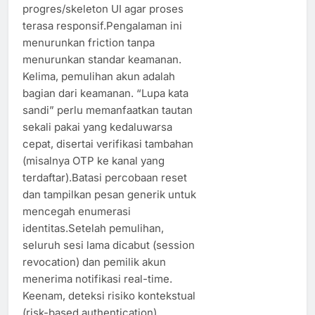
progres/skeleton UI agar proses
terasa responsif.Pengalaman ini
menurunkan friction tanpa
menurunkan standar keamanan.
Kelima, pemulihan akun adalah
bagian dari keamanan. “Lupa kata
sandi” perlu memanfaatkan tautan
sekali pakai yang kedaluwarsa
cepat, disertai verifikasi tambahan
(misalnya OTP ke kanal yang
terdaftar).Batasi percobaan reset
dan tampilkan pesan generik untuk
mencegah enumerasi
identitas.Setelah pemulihan,
seluruh sesi lama dicabut (session
revocation) dan pemilik akun
menerima notifikasi real-time.
Keenam, deteksi risiko kontekstual
(risk-based authentication)