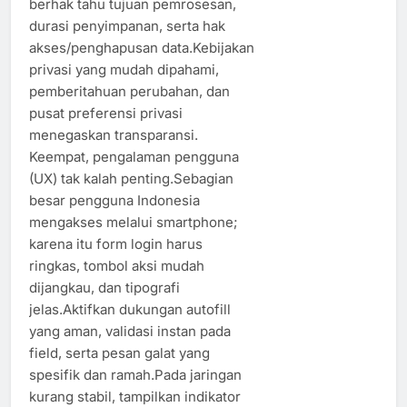
berhak tahu tujuan pemrosesan,
durasi penyimpanan, serta hak
akses/penghapusan data.Kebijakan
privasi yang mudah dipahami,
pemberitahuan perubahan, dan
pusat preferensi privasi
menegaskan transparansi.
Keempat, pengalaman pengguna
(UX) tak kalah penting.Sebagian
besar pengguna Indonesia
mengakses melalui smartphone;
karena itu form login harus
ringkas, tombol aksi mudah
dijangkau, dan tipografi
jelas.Aktifkan dukungan autofill
yang aman, validasi instan pada
field, serta pesan galat yang
spesifik dan ramah.Pada jaringan
kurang stabil, tampilkan indikator