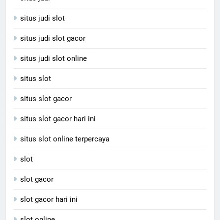
situs judi slot
situs judi slot gacor
situs judi slot online
situs slot
situs slot gacor
situs slot gacor hari ini
situs slot online terpercaya
slot
slot gacor
slot gacor hari ini
slot online