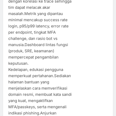
dengan korelasi ke trace sehingga
tim dapat melacak akar
masalah.Metrik yang dipantau
minimal mencakup success rate
login, p95/p99 latency, error rate
per endpoint, tingkat MFA
challenge, dan rasio bot vs
manusia.Dashboard lintas fungsi
(produk, SRE, keamanan)
mempercepat pengambilan
keputusan.
Kedelapan, edukasi pengguna
memperkuat pertahanan.Sediakan
halaman bantuan yang
menjelaskan cara memverifikasi
domain resmi, membuat kata sandi
yang kuat, mengaktifkan
MFA/passkeys, serta mengenali
indikasi phishing.Anjurkan