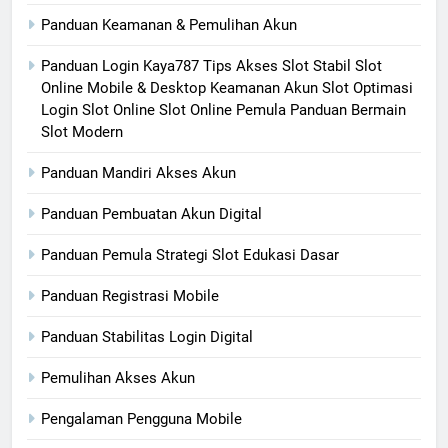
Panduan Keamanan & Pemulihan Akun
Panduan Login Kaya787 Tips Akses Slot Stabil Slot
Online Mobile & Desktop Keamanan Akun Slot Optimasi
Login Slot Online Slot Online Pemula Panduan Bermain
Slot Modern
Panduan Mandiri Akses Akun
Panduan Pembuatan Akun Digital
Panduan Pemula Strategi Slot Edukasi Dasar
Panduan Registrasi Mobile
Panduan Stabilitas Login Digital
Pemulihan Akses Akun
Pengalaman Pengguna Mobile