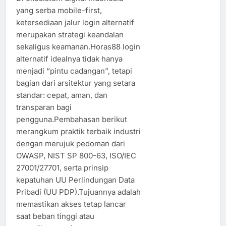
yang serba mobile-first,
ketersediaan jalur login alternatif
merupakan strategi keandalan
sekaligus keamanan.Horas88 login
alternatif idealnya tidak hanya
menjadi “pintu cadangan”, tetapi
bagian dari arsitektur yang setara
standar: cepat, aman, dan
transparan bagi
pengguna.Pembahasan berikut
merangkum praktik terbaik industri
dengan merujuk pedoman dari
OWASP, NIST SP 800-63, ISO/IEC
27001/27701, serta prinsip
kepatuhan UU Perlindungan Data
Pribadi (UU PDP).Tujuannya adalah
memastikan akses tetap lancar
saat beban tinggi atau