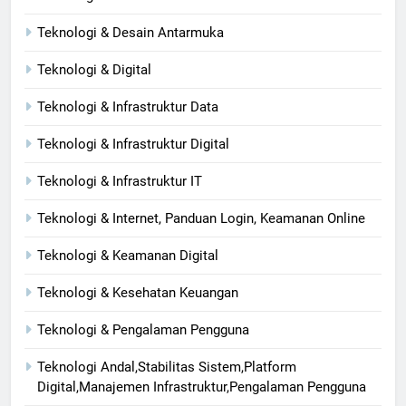
Teknologi & Desain Antarmuka
Teknologi & Digital
Teknologi & Infrastruktur Data
Teknologi & Infrastruktur Digital
Teknologi & Infrastruktur IT
Teknologi & Internet, Panduan Login, Keamanan Online
Teknologi & Keamanan Digital
Teknologi & Kesehatan Keuangan
Teknologi & Pengalaman Pengguna
Teknologi Andal,Stabilitas Sistem,Platform
Digital,Manajemen Infrastruktur,Pengalaman Pengguna