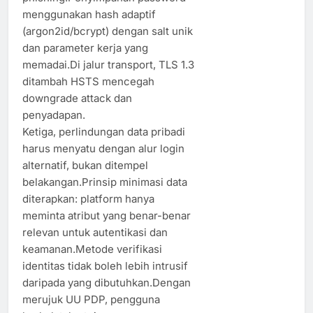
menggunakan hash adaptif
(argon2id/bcrypt) dengan salt unik
dan parameter kerja yang
memadai.Di jalur transport, TLS 1.3
ditambah HSTS mencegah
downgrade attack dan
penyadapan.
Ketiga, perlindungan data pribadi
harus menyatu dengan alur login
alternatif, bukan ditempel
belakangan.Prinsip minimasi data
diterapkan: platform hanya
meminta atribut yang benar-benar
relevan untuk autentikasi dan
keamanan.Metode verifikasi
identitas tidak boleh lebih intrusif
daripada yang dibutuhkan.Dengan
merujuk UU PDP, pengguna