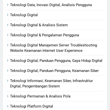
Teknologi Data, Inovasi Digital, Analisis Pengguna
Teknologi Digital
Teknologi Digital & Analisis Sistem
Teknologi Digital & Pengalaman Pengguna
Teknologi Digital Manajemen Server Troubleshooting
Website Keamanan Internet User Experience
Teknologi Digital, Panduan Pengguna, Gaya Hidup Digital
Teknologi Digital, Panduan Pengguna, Keamanan Siber
Teknologi Informasi, Keamanan Siber, Infrastruktur
Digital, Pengembangan Sistem
Teknologi Permainan & Analisis Pola
Teknologi Platform Digital