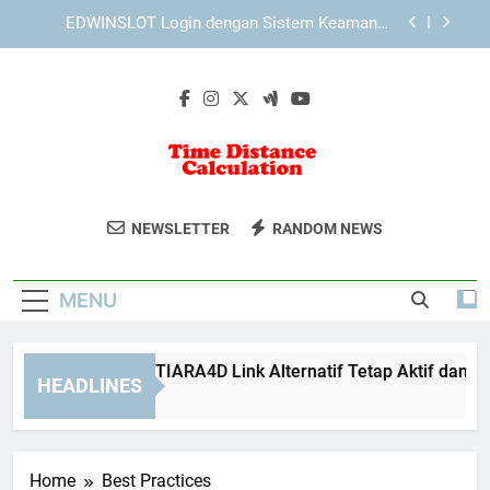
Skip
Solusi Login Edwinslot Saat Lupa Informasi Akun
to
dengan Langkah Aman dan Praktis
content
Kesalahan Umum Saat Lebah4D Login dan Cara
Menghindarinya
Cara Memastikan TIARA4D Link Alternatif Tetap
Aktif dan Sesuai
EDWINSLOT Login dengan Sistem Keamanan
yang Mendukung Kenyamanan Pengguna
Time Distance
Alat Perhitungan Jarak Dan Waktu
Solusi Login Edwinslot Saat Lupa Informasi Akun
NEWSLETTER
RANDOM NEWS
dengan Langkah Aman dan Praktis
Calculation
Perjalanan Yang Praktis Di Time
Kesalahan Umum Saat Lebah4D Login dan Cara
Distance Calculation.
Menghindarinya
MENU
ra Memastikan TIARA4D Link Alternatif Tetap Aktif dan Sesua
HEADLINES
Weeks Ago
Home
Best Practices