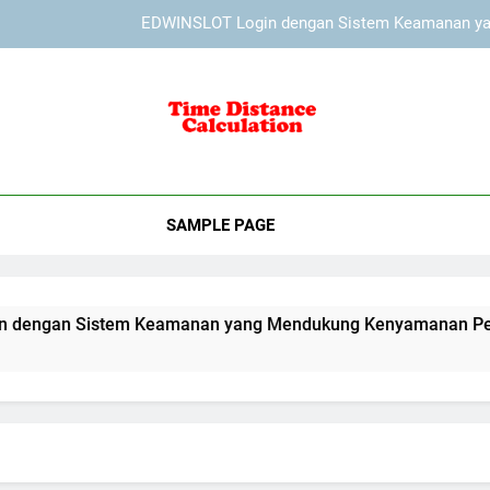
EDWINSLOT Login dengan Sistem Keamanan y
Solusi Login Edwinslot Saat Lupa Informasi 
Kesalahan Umum Saat Le
e Distance Calculatio
Cara Memastikan TIARA4D L
tungan Jarak Dan Waktu Perjalanan Yang Praktis Di Time Distan
EDWINSLOT Login dengan Sistem Keamanan y
SAMPLE PAGE
Solusi Login Edwinslot Saat Lupa Informasi 
Kesalahan Umum Saat Le
istem Keamanan yang Mendukung Kenyamanan Pengguna