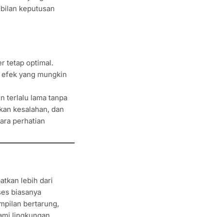
ambilan keputusan
r tetap optimal.
s efek yang mungkin
n terlalu lama tanpa
kan kesalahan, dan
ara perhatian
atkan lebih dari
es biasanya
mpilan bertarung,
ami lingkungan