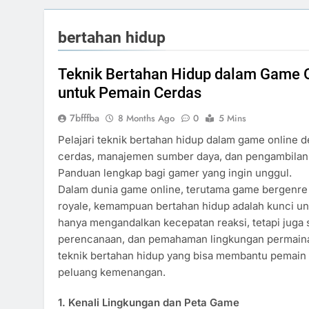
bertahan hidup
Teknik Bertahan Hidup dalam Game On
untuk Pemain Cerdas
7bfffba
8 Months Ago
0
5 Mins
Pelajari teknik bertahan hidup dalam game online d
cerdas, manajemen sumber daya, dan pengambilan
Panduan lengkap bagi gamer yang ingin unggul.
Dalam dunia game online, terutama game bergenre s
royale, kemampuan bertahan hidup adalah kunci un
hanya mengandalkan kecepatan reaksi, tetapi juga s
perencanaan, dan pemahaman lingkungan permaina
teknik bertahan hidup yang bisa membantu pemain
peluang kemenangan.
1. Kenali Lingkungan dan Peta Game