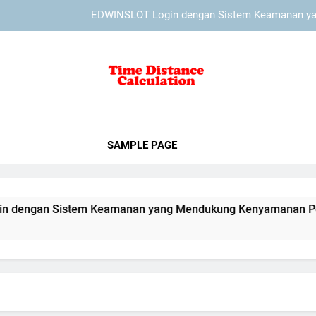
EDWINSLOT Login dengan Sistem Keamanan y
Solusi Login Edwinslot Saat Lupa Informasi 
Kesalahan Umum Saat Le
e Distance Calculatio
Cara Memastikan TIARA4D L
tungan Jarak Dan Waktu Perjalanan Yang Praktis Di Time Distan
EDWINSLOT Login dengan Sistem Keamanan y
SAMPLE PAGE
Solusi Login Edwinslot Saat Lupa Informasi 
Kesalahan Umum Saat Le
istem Keamanan yang Mendukung Kenyamanan Pengguna