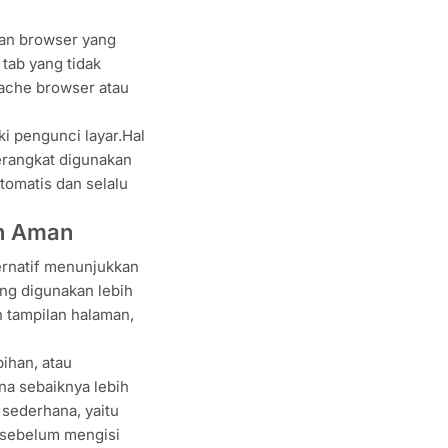
kan browser yang
 tab yang tidak
cache browser atau
i pengunci layar.Hal
perangkat digunakan
tomatis dan selalu
h Aman
ernatif menunjukkan
ng digunakan lebih
n tampilan halaman,
bihan, atau
a sebaiknya lebih
 sederhana, yaitu
 sebelum mengisi