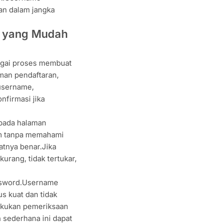
an dalam jangka
r yang Mudah
agai proses membuat
man pendaftaran,
username,
nfirmasi jika
 pada halaman
om tanpa memahami
atnya benar.Jika
urang, tidak tertukar,
ssword.Username
s kuat dan tidak
lakukan pemeriksaan
 sederhana ini dapat