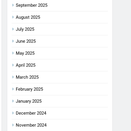
September 2025
August 2025
July 2025
June 2025
May 2025
April 2025
March 2025
February 2025
January 2025
December 2024
November 2024