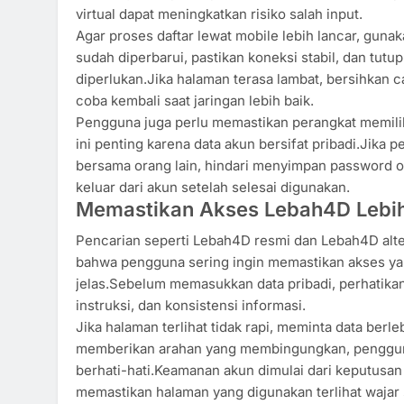
virtual dapat meningkatkan risiko salah input.
Agar proses daftar lewat mobile lebih lancar, guna
sudah diperbarui, pastikan koneksi stabil, dan tutup
diperlukan.Jika halaman terasa lambat, bersihkan 
coba kembali saat jaringan lebih baik.
Pengguna juga perlu memastikan perangkat memilik
ini penting karena data akun bersifat pribadi.Jika 
bersama orang lain, hindari menyimpan password o
keluar dari akun setelah selesai digunakan.
Memastikan Akses Lebah4D Lebi
Pencarian seperti Lebah4D resmi dan Lebah4D alt
bahwa pengguna sering ingin memastikan akses ya
jelas.Sebelum memasukkan data pribadi, perhatika
instruksi, dan konsistensi informasi.
Jika halaman terlihat tidak rapi, meminta data berle
memberikan arahan yang membingungkan, penggun
berhati-hati.Keamanan akun dimulai dari keputusan
memastikan halaman yang digunakan terlihat wajar