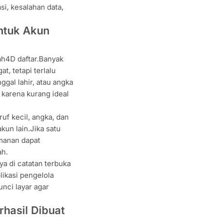
i, kesalahan data,
ntuk Akun
ah4D daftar.Banyak
, tetapi terlalu
gal lahir, atau angka
 karena kurang ideal
uf kecil, angka, dan
kun lain.Jika satu
amanan dapat
ah.
a di catatan terbuka
likasi pengelola
nci layar agar
hasil Dibuat