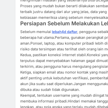
menghindari masalah yang sebenarnya bisa dicega
Proses yang mudah bukan berarti dilakukan semb
terbaik justru datang dari alur yang jelas, data yang
kebiasaan memeriksa ulang sebelum menyelesaikan
Persiapan Sebelum Melakukan Le
Sebelum memulai
lebah4d daftar
, pengguna sebai
beberapa hal utama.Pertama, gunakan perangkat pr
aman.Ponsel, laptop, atau komputer pribadi lebih d
risiko data tersimpan atau terlihat oleh orang lain m
Kedua, pastikan koneksi internet stabil.Koneksi yan
terputus dapat menyebabkan halaman gagal dimuat, 
terkirim, atau pengguna harus mengulang pengisian 
Ketiga, siapkan email atau nomor kontak yang masih
aktif penting untuk kebutuhan verifikasi, pemberit
akun jika suatu saat diperlukan.Jangan menggunak
dibuka atau sudah tidak digunakan.
Keempat, tentukan username yang mudah diingat teta
membuka informasi pribadi.Hindari memakai tanggal
lengkap, atau pola angka yang terlalu mudah dite