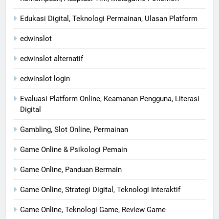
Edukasi Digital, Teknologi Permainan, Ulasan Platform
edwinslot
edwinslot alternatif
edwinslot login
Evaluasi Platform Online, Keamanan Pengguna, Literasi
Digital
Gambling, Slot Online, Permainan
Game Online & Psikologi Pemain
Game Online, Panduan Bermain
Game Online, Strategi Digital, Teknologi Interaktif
Game Online, Teknologi Game, Review Game