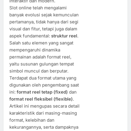
interaktif dan modern.
Slot online telah mengalami
banyak evolusi sejak kemunculan
pertamanya, tidak hanya dari segi
visual dan fitur, tetapi juga dalam
aspek fundamental:
struktur reel
.
Salah satu elemen yang sangat
mempengaruhi dinamika
permainan adalah format reel,
yaitu susunan gulungan tempat
simbol muncul dan berputar.
Terdapat dua format utama yang
digunakan oleh pengembang saat
ini:
format reel tetap (fixed)
dan
format reel fleksibel (flexible)
.
Artikel ini mengupas secara detail
karakteristik dari masing-masing
format, kelebihan dan
kekurangannya, serta dampaknya