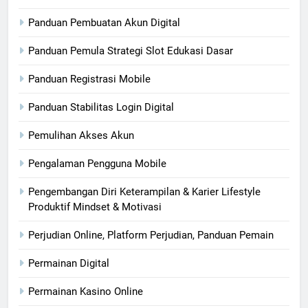
Panduan Pembuatan Akun Digital
Panduan Pemula Strategi Slot Edukasi Dasar
Panduan Registrasi Mobile
Panduan Stabilitas Login Digital
Pemulihan Akses Akun
Pengalaman Pengguna Mobile
Pengembangan Diri Keterampilan & Karier Lifestyle
Produktif Mindset & Motivasi
Perjudian Online, Platform Perjudian, Panduan Pemain
Permainan Digital
Permainan Kasino Online