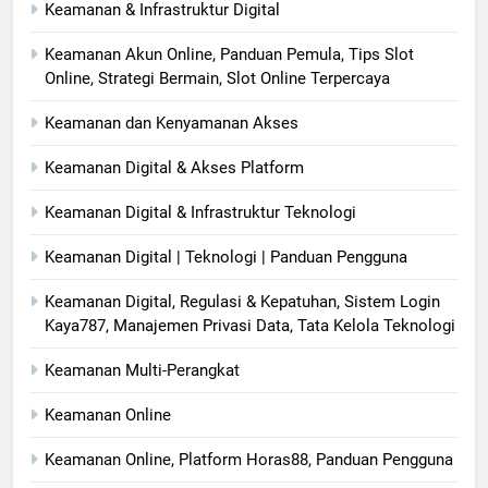
Keamanan & Infrastruktur Digital
Keamanan Akun Online, Panduan Pemula, Tips Slot
Online, Strategi Bermain, Slot Online Terpercaya
Keamanan dan Kenyamanan Akses
Keamanan Digital & Akses Platform
Keamanan Digital & Infrastruktur Teknologi
Keamanan Digital | Teknologi | Panduan Pengguna
Keamanan Digital, Regulasi & Kepatuhan, Sistem Login
Kaya787, Manajemen Privasi Data, Tata Kelola Teknologi
Keamanan Multi-Perangkat
Keamanan Online
Keamanan Online, Platform Horas88, Panduan Pengguna