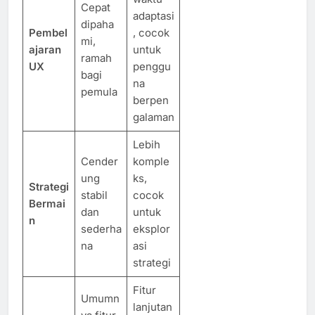
Cepat
adaptasi
dipaha
Pembel
, cocok
mi,
ajaran
untuk
ramah
UX
penggu
bagi
na
pemula
berpen
galaman
Lebih
Cender
komple
ung
ks,
Strategi
stabil
cocok
Bermai
dan
untuk
n
sederha
eksplor
na
asi
strategi
Fitur
Umumn
lanjutan