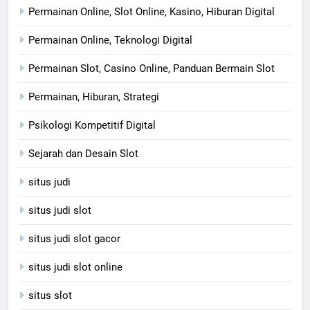
Permainan Online, Slot Online, Kasino, Hiburan Digital
Permainan Online, Teknologi Digital
Permainan Slot, Casino Online, Panduan Bermain Slot
Permainan, Hiburan, Strategi
Psikologi Kompetitif Digital
Sejarah dan Desain Slot
situs judi
situs judi slot
situs judi slot gacor
situs judi slot online
situs slot