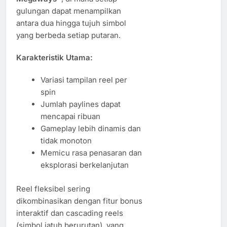
gulungan dapat menampilkan
antara dua hingga tujuh simbol
yang berbeda setiap putaran.
Karakteristik Utama:
Variasi tampilan reel per
spin
Jumlah paylines dapat
mencapai ribuan
Gameplay lebih dinamis dan
tidak monoton
Memicu rasa penasaran dan
eksplorasi berkelanjutan
Reel fleksibel sering
dikombinasikan dengan fitur bonus
interaktif dan cascading reels
(simbol jatuh berurutan), yang