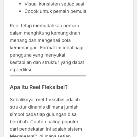
Visual konsisten setiap saat
Cocok untuk pemain pemula
Reel tetap memudahkan pemain
dalam menghitung kemungkinan
menang dan mengenali pola
kemenangan. Format ini ideal bagi
pengguna yang menyukai
kestabilan dan struktur yang dapat
diprediksi.
Apa Itu Reel Fleksibel?
Sebaliknya,
reel fleksibel
adalah
struktur dinamis di mana jumlah
simbol pada tiap gulungan bisa
berubah. Contoh paling populer
dari pendekatan ini adalah sistem
Megaways™
, di mana setiap