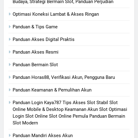
Budaya, Strategi Bermain Slot, Panduan Perjudian
Optimasi Koneksi Lambat & Akses Ringan
Panduan & Tips Game
Panduan Akses Digital Praktis
Panduan Akses Resmi
Panduan Bermain Slot
Panduan Horas88, Verifikasi Akun, Pengguna Baru
Panduan Keamanan & Pemulihan Akun
Panduan Login Kaya787 Tips Akses Slot Stabil Slot
Online Mobile & Desktop Keamanan Akun Slot Optimasi
Login Slot Online Slot Online Pemula Panduan Bermain
Slot Modern
Panduan Mandiri Akses Akun