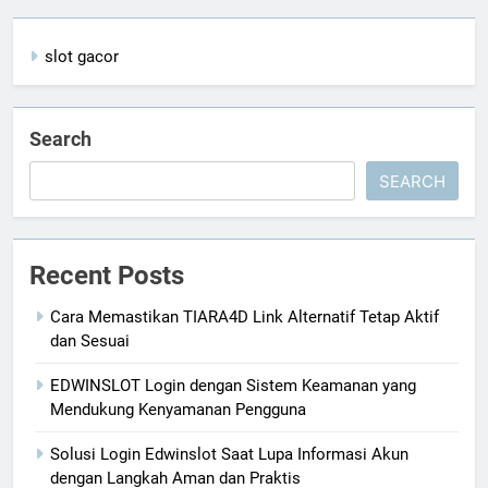
slot gacor
Search
SEARCH
Recent Posts
Cara Memastikan TIARA4D Link Alternatif Tetap Aktif
dan Sesuai
EDWINSLOT Login dengan Sistem Keamanan yang
Mendukung Kenyamanan Pengguna
Solusi Login Edwinslot Saat Lupa Informasi Akun
dengan Langkah Aman dan Praktis