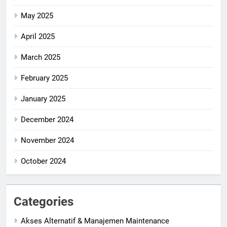
May 2025
April 2025
March 2025
February 2025
January 2025
December 2024
November 2024
October 2024
Categories
Akses Alternatif & Manajemen Maintenance