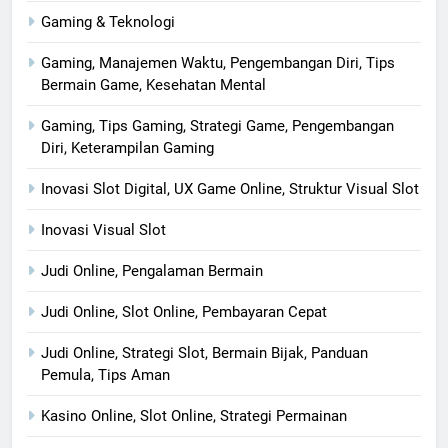
Gaming & Teknologi
Gaming, Manajemen Waktu, Pengembangan Diri, Tips
Bermain Game, Kesehatan Mental
Gaming, Tips Gaming, Strategi Game, Pengembangan
Diri, Keterampilan Gaming
Inovasi Slot Digital, UX Game Online, Struktur Visual Slot
Inovasi Visual Slot
Judi Online, Pengalaman Bermain
Judi Online, Slot Online, Pembayaran Cepat
Judi Online, Strategi Slot, Bermain Bijak, Panduan
Pemula, Tips Aman
Kasino Online, Slot Online, Strategi Permainan